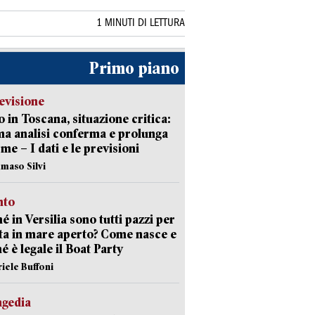
1 MINUTI DI LETTURA
Primo piano
evisione
 in Toscana, situazione critica:
ima analisi conferma e prolunga
rme – I dati e le previsioni
maso Silvi
nto
é in Versilia sono tutti pazzi per
sta in mare aperto? Come nasce e
é è legale il Boat Party
riele Buffoni
agedia