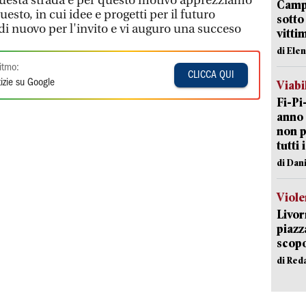
uesta strada e per questo motivo apprezziamo
Campi
to, in cui idee e progetti per il futuro
sotto
di nuovo per l'invito e vi auguro una succeso
vitti
di Ele
itmo:
CLICCA QUI
izie su Google
Viabi
Fi-Pi
anno 
non p
tutti 
di Dan
Viole
Livor
piazz
scopo
di Red