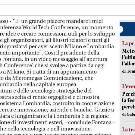
nos) - "E' un grande piacere mandare i miei
a conferenza World Tech Conference, un momento
 idee e creare connessioni utili per lo sviluppo
gli organizzatori, gli illustri relatori e tutti gli
La pr
o ringraziarvi per aver scelto Milano e Lombardia
Meteo
nto importante". Così il presidente della
l’ult
o Fontana, in un video messaggio all'apertura
l’alla
ch Conference' che si svolge a partire da oggi
o a Milano. Si tratta di un appuntamento
di Tom
ato da Micromegas Comunicazione, che
ombardia nella capitale europea
L’eve
ntum e delle tecnologie strategiche del
Perch
tra scelta ci rende orgogliosi e ci mostra
la fe
'ecosistema Lombardia, costruito in cooperazione
perch
 ricerca e innovazione, aziende e banche. Grazie a
di Gab
hiara e lungimirante la Lombardia è la regione
azione di investimenti esteri, - conclude Fontana -
he nella tecnologia e nell'innovazione.
La tr