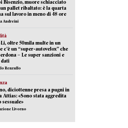
 Bisenzio, muore schiacciato
 un pallet ribaltato: è la quarta
ma sul lavoro in meno di 48 ore
na Andreini
lità
-Li, oltre 50mila multe in un
e c’è un “super-autovelox” che
erdona – Le super sanzioni e
i dati
ilo Renzullo
nza
no, diciottenne presa a pugni in
a Attias: «Sono stata aggredita
 sessuale»
azione Livorno