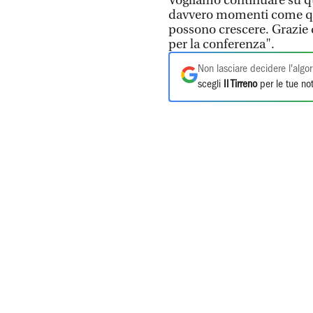
Vogliamo continuare su q
davvero momenti come ques
possono crescere. Grazie 
per la conferenza".
Non lasciare decidere l'algor
scegli
Il Tirreno
per le tue not