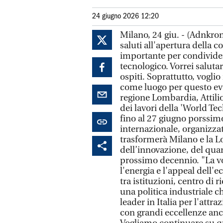
24 giugno 2026 12:20
Milano, 24 giu. - (Adnkro
saluti all'apertura dell
importante per condividere
tecnologico. Vorrei salutare 
ospiti. Soprattutto, vogli
come luogo per questo eve
regione Lombardia, Attili
dei lavori della 'World Te
fino al 27 giugno porssim
internazionale, organizz
trasformerà Milano e la L
dell’innovazione, del qua
prossimo decennio. "La vos
l'energia e l'appeal dell
tra istituzioni, centro di
una politica industriale c
leader in Italia per l'attr
con grandi eccellenze anc