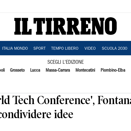
ITALIA MONDO
SPORT
TEMPO LIBERO
VIDEO
SCUOLA 2030
SCEGLI L'EDIZIONE
oli
Grosseto
Lucca
Massa-Carrara
Montecatini
Piombino-Elba
rld Tech Conference', Fonta
condividere idee