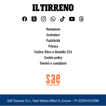
Redazione
Scriveteci
Pubblicità
Privacy
Codice Etico e Modello 231
Cookie policy
Termini e condizioni
SAE Toscana S.r.l., Viale Vittorio Alfieri 9, Livorno – PI 02054410499