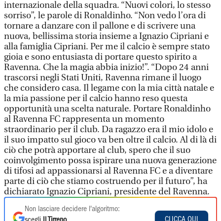
internazionale della squadra. “Nuovi colori, lo stesso
sorriso”, le parole di Ronaldinho. “Non vedo l’ora di
tornare a danzare con il pallone e di scrivere una
nuova, bellissima storia insieme a Ignazio Cipriani e
alla famiglia Cipriani. Per me il calcio è sempre stato
gioia e sono entusiasta di portare questo spirito a
Ravenna. Che la magia abbia inizio!”. “Dopo 24 anni
trascorsi negli Stati Uniti, Ravenna rimane il luogo
che considero casa. Il legame con la mia città natale e
la mia passione per il calcio hanno reso questa
opportunità una scelta naturale. Portare Ronaldinho
al Ravenna FC rappresenta un momento
straordinario per il club. Da ragazzo era il mio idolo e
il suo impatto sul gioco va ben oltre il calcio. Al di là di
ciò che potrà apportare al club, spero che il suo
coinvolgimento possa ispirare una nuova generazione
di tifosi ad appassionarsi al Ravenna FC e a diventare
parte di ciò che stiamo costruendo per il futuro”, ha
dichiarato Ignazio Cipriani, presidente del Ravenna.
Non lasciare decidere l'algoritmo:
CLICCA QUI
scegli
Il Tirreno