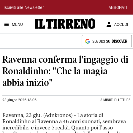
Il
Iscriviti alle Newsletter
ABBONATI
Tirreno
MENU
ACCEDI
SEGUICI SU
DISCOVER
Ravenna conferma l'ingaggio di
Ronaldinho: "Che la magia
abbia inizio"
23 giugno 2026 18:06
3 MINUTI DI LETTURA
Ravenna, 23 giu. (Adnkronos) - La storia di
Ronaldinho al Ravenna a 46 anni suonati, sembrava
incredibile, e invece è realtà. Quanto poi l'asso