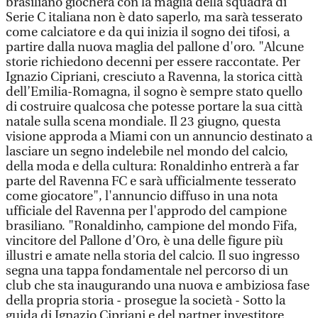
brasiliano giocherà con la maglia della squadra di
Serie C italiana non è dato saperlo, ma sarà tesserato
come calciatore e da qui inizia il sogno dei tifosi, a
partire dalla nuova maglia del pallone d'oro. "Alcune
storie richiedono decenni per essere raccontate. Per
Ignazio Cipriani, cresciuto a Ravenna, la storica città
dell’Emilia-Romagna, il sogno è sempre stato quello
di costruire qualcosa che potesse portare la sua città
natale sulla scena mondiale. Il 23 giugno, questa
visione approda a Miami con un annuncio destinato a
lasciare un segno indelebile nel mondo del calcio,
della moda e della cultura: Ronaldinho entrerà a far
parte del Ravenna FC e sarà ufficialmente tesserato
come giocatore", l'annuncio diffuso in una nota
ufficiale del Ravenna per l'approdo del campione
brasiliano. "Ronaldinho, campione del mondo Fifa,
vincitore del Pallone d’Oro, è una delle figure più
illustri e amate nella storia del calcio. Il suo ingresso
segna una tappa fondamentale nel percorso di un
club che sta inaugurando una nuova e ambiziosa fase
della propria storia - prosegue la società - Sotto la
guida di Ignazio Cipriani e del partner investitore