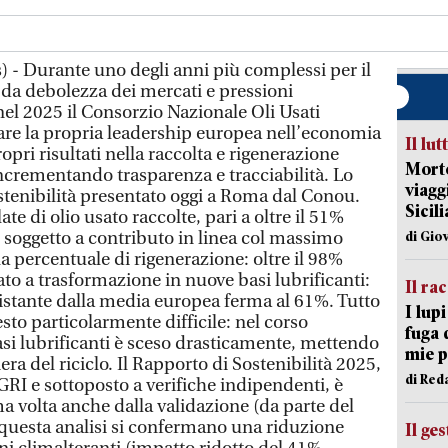
 - Durante uno degli anni più complessi per il
o da debolezza dei mercati e pressioni
nel 2025 il Consorzio Nazionale Oli Usati
are la propria leadership europea nell’economia
Il lut
opri risultati nella raccolta e rigenerazione
Morto
 incrementando trasparenza e tracciabilità. Lo
viagg
ostenibilità presentato oggi a Roma dal Conou.
Sicil
te di olio usato raccolte, pari a oltre il 51%
soggetto a contributo in linea col massimo
di Gio
la percentuale di rigenerazione: oltre il 98%
iato a trasformazione in nuove basi lubrificanti:
Il ra
istante dalla media europea ferma al 61%. Tutto
I lup
sto particolarmente difficile: nel corso
fuga 
basi lubrificanti è sceso drasticamente, mettendo
mie 
iera del riciclo. Il Rapporto di Sostenibilità 2025,
di Red
GRI e sottoposto a verifiche indipendenti, è
 volta anche dalla validazione (da parte del
a questa analisi si confermano una riduzione
Il ge