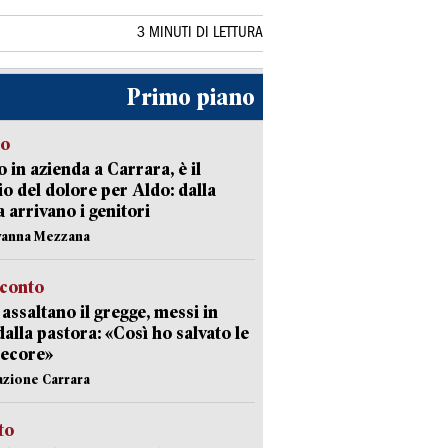
3 MINUTI DI LETTURA
Primo piano
to
 in azienda a Carrara, è il
io del dolore per Aldo: dalla
ia arrivano i genitori
vanna Mezzana
cconto
i assaltano il gregge, messi in
dalla pastora: «Così ho salvato le
pecore»
azione Carrara
sto