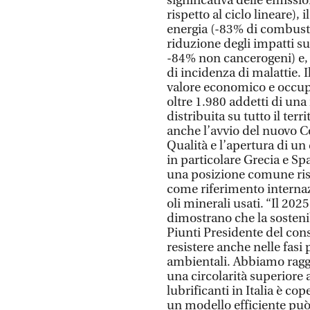
significativa delle emissi
rispetto al ciclo lineare), 
energia (-83% di combustibi
riduzione degli impatti s
-84% non cancerogeni) e, 
di incidenza di malattie. 
valore economico e occupa
oltre 1.980 addetti di una
distribuita su tutto il ter
anche l’avvio del nuovo Co
Qualità e l’apertura di un
in particolare Grecia e Sp
una posizione comune risp
come riferimento internaz
oli minerali usati. “Il 20
dimostrano che la sosteni
Piunti Presidente del con
resistere anche nelle fasi 
ambientali. Abbiamo ragg
una circolarità superiore
lubrificanti in Italia è co
un modello efficiente pu