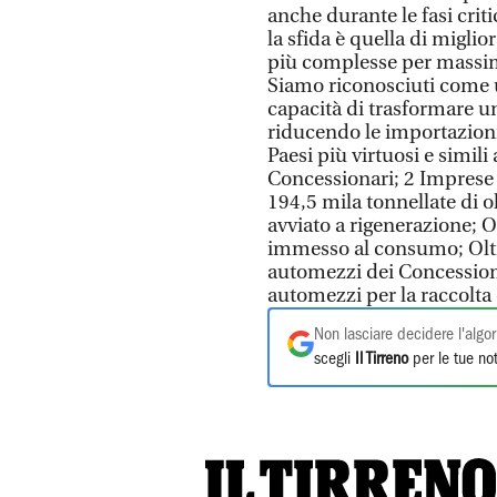
anche durante le fasi cri
la sfida è quella di miglio
più complesse per massimi
Siamo riconosciuti come u
capacità di trasformare un
riducendo le importazioni
Paesi più virtuosi e simil
Concessionari; 2 Imprese 
194,5 mila tonnellate di ol
avviato a rigenerazione; Ol
immesso al consumo; Oltre
automezzi dei Concessiona
automezzi per la raccolta 
Non lasciare decidere l'algor
scegli
Il Tirreno
per le tue not