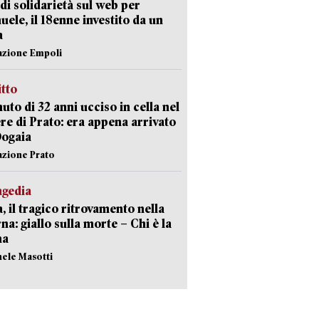
di solidarietà sul web per
ele, il 18enne investito da un
a
azione Empoli
itto
uto di 32 anni ucciso in cella nel
re di Prato: era appena arrivato
Dogaia
azione Prato
agedia
, il tragico ritrovamento nella
rna: giallo sulla morte – Chi è la
ma
hele Masotti