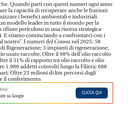
tiche. Quando parti con questi numeri ogni anno
rare la capacità di recuperare anche le frazioni
zzare i benefici ambientali e industriali.
n modello leader in tutto il mondo per la
 rifiuto pericoloso in una risorsa strategica
. E stiamo cominciando a confrontarci con i
i al nostro”. I numeri del Conou nel 2025: 58
di Rigenerazione; 3 impianti di rigenerazione;
io usato raccolte; Oltre il 98% dell'olio raccolto
tre il 51% di rapporto tra olio raccolto e olio
 1.980 addetti coinvolti lungo la Filiera; 688
ri; Oltre 23 milioni di km percorsi dagli
e il conferimento.
itmo:
CLICCA QUI
izie su Google