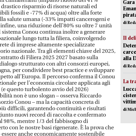
oni climalteranti (impatto ridotto del 41%
Gara 
il drastico risparmio di risorse naturali ed
Emanu
li fossili e -77% di acqua) oltre alla forte
pirat
ulla salute umana (-33% impatti cancerogeni e
di Red
infine, una riduzione dell’80% su oltre 7 unità
Il sistema Conou continua inoltre a generare
Il del
zionale lungo tutta la filiera, coinvolgendo
 rete di imprese altamente specializzate
Deten
ritorio nazionale. Tra gli elementi chiave del 2025,
carce
ntratto di Filiera 2025 2027 basato sulla
alla 
 dialogo strutturato con altri consorzi europei,
di Red
agna, per condividere best practice e sviluppare
etto all’Europa. Il percorso conferma il Conou
La tr
ionale per l’economia circolare applicata agli
Lucca
25 (e questo turbolento avvio del 2026)
ciste
bilità non è uno slogan – osserva Riccardo
vitti
sorzio Conou – ma la capacità concreta di
più difficili, garantendo continuità e risultati
di Mic
iunto nuovi record di raccolta e confermato
 al 98%, mentre 1/3 del fabbisogno di
perto con le nostre basi rigenerate. È la prova che
ò essere anche economicamente sostenibile