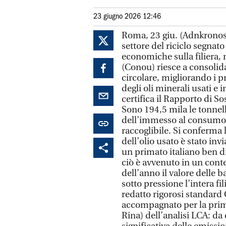
23 giugno 2026 12:46
Roma, 23 giu. (Adnkronos)
settore del riciclo segnat
economiche sulla filiera, 
(Conou) riesce a consolid
circolare, migliorando i pr
degli oli minerali usati e
certifica il Rapporto di S
Sono 194,5 mila le tonnella
dell’immesso al consumo 
raccoglibile. Si conferma 
dell’olio usato è stato inv
un primato italiano ben d
ciò è avvenuto in un conte
dell’anno il valore delle 
sotto pressione l’intera fil
redatto rigorosi standard 
accompagnato per la prima
Rina) dell’analisi LCA: d