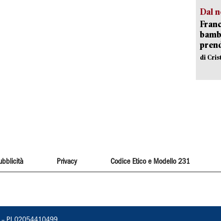
Dal n
Franc
bambi
pren
di Cri
ubblicità
Privacy
Codice Etico e Modello 231
vorno – PI 02054410499