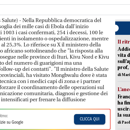
 Salute) - Nella Repubblica democratica del
oglia dei mille casi di Ebola dall'inizio
i 1003 i casi confermati, 254 i decessi, 100 le
zienti in isolamento o ospedalizzazione, mentre
Il rit
ta al 25,3%. Lo riferisce su X il ministero della
Addio
 africano sottolineando che "la risposta alla
vita 
osegue nelle province di Ituri, Kivu Nord e Kivu
sull’
o del numero di guarigioni ma una
prof,
ollow-up dei contatti". "Il ministro della Salute
à provinciali, ha visitato Mongbwalu dove è stata
di Mar
ecnica con i medici capi di zona e i partner
afforzare il coordinamento delle operazioni sul
L’an
nicazione comunitaria, diagnosi e gestione dei
Franc
intensificati per frenare la diffusione
ha fin
uscir
la su
itmo:
CLICCA QUI
di Pao
izie su Google