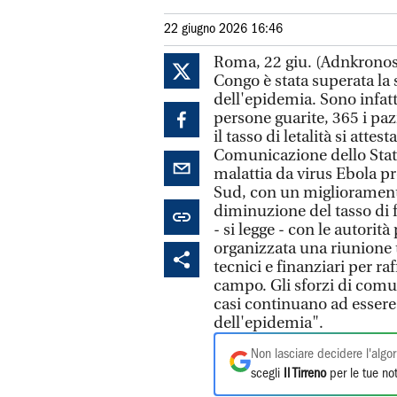
22 giugno 2026 16:46
Roma, 22 giu. (Adnkronos
Congo è stata superata la s
dell'epidemia. Sono infatt
persone guarite, 365 i pa
il tasso di letalità si attes
Comunicazione dello Stato
malattia da virus Ebola pr
Sud, con un migliorament
diminuzione del tasso di f
- si legge - con le autorit
organizzata una riunione t
tecnici e finanziari per r
campo. Gli sforzi di comu
casi continuano ad essere 
dell'epidemia".
Non lasciare decidere l'algor
scegli
Il Tirreno
per le tue not