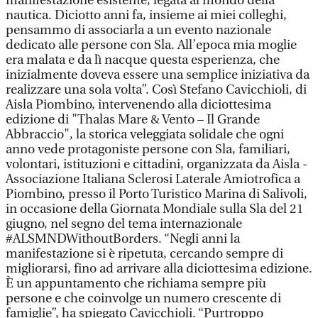
manifestazione esistente, legata al mondo della
nautica. Diciotto anni fa, insieme ai miei colleghi,
pensammo di associarla a un evento nazionale
dedicato alle persone con Sla. All’epoca mia moglie
era malata e da lì nacque questa esperienza, che
inizialmente doveva essere una semplice iniziativa da
realizzare una sola volta”. Così Stefano Cavicchioli, di
Aisla Piombino, intervenendo alla diciottesima
edizione di "Thalas Mare & Vento – Il Grande
Abbraccio", la storica veleggiata solidale che ogni
anno vede protagoniste persone con Sla, familiari,
volontari, istituzioni e cittadini, organizzata da Aisla -
Associazione Italiana Sclerosi Laterale Amiotrofica a
Piombino, presso il Porto Turistico Marina di Salivoli,
in occasione della Giornata Mondiale sulla Sla del 21
giugno, nel segno del tema internazionale
#ALSMNDWithoutBorders. “Negli anni la
manifestazione si è ripetuta, cercando sempre di
migliorarsi, fino ad arrivare alla diciottesima edizione.
È un appuntamento che richiama sempre più
persone e che coinvolge un numero crescente di
famiglie”, ha spiegato Cavicchioli. “Purtroppo