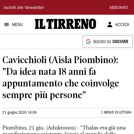
Il
Iscriviti alle Newsletter
ABBONATI
Tirreno
MENU
ACCEDI
SEGUICI SU
DISCOVER
Cavicchioli (Aisla Piombino):
"Da idea nata 18 anni fa
appuntamento che coinvolge
sempre più persone"
21 giugno 2026 16:06
1 MINUTI DI LETTURA
Piombino, 21 giu. (Adnkronos) - “Thalas era già una