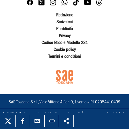
Redazione
Scriveteci
Pubblicità
Privacy
Codice Etico e Modello 231
Cookie policy
Termini e condizioni
SAE Toscana S.r.l., Viale Vittorio Alfieri 9, Livorno – PI 02054410499
I diritti delle immagini e dei testi sono riservati. È espressamente vietata la
loro riproduzione con qualsiasi mezzo e l'adattamento totale o parziale.