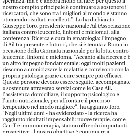
speranza, ma c'è ancora molto da fare: per questo il
nostro compito principale è continuare a sostenere i
ricercatori, che sono tra i migliori al mondo e stanno
ottenendo risultati eccellenti". Lo ha dichiarato
Giuseppe Toro, presidente nazionale Ail (Associazione
italiana contro leucemie, linfomi e mieloma), alla
conferenza 'Ricerca e cura in ematologia: l'impegno
di Ail tra presente e futuro', che si è tenuta a Roma in
occasione della Giornata nazionale per la lotta contro
leucemie, linfomi e mieloma. "Accanto alla ricerca c'è
un altro impegno fondamentale: oggi molti pazienti
riescono a cronicizzare la malattia e convivono con la
propria patologia grazie a cure sempre più efficaci.
Queste persone devono essere seguite, accompagnate
e sostenute attraverso servizi come le Case Ail,
l'assistenza domiciliare, il supporto psicologico e
l'aiuto nutrizionale, per affrontare il percorso
terapeutico nel modo migliore", ha aggiunto Toro.
"Negli ultimi anni - ha evidenziato - la ricerca ha
raggiunto risultati impensabili: nuove terapie, come
Car-T e immunoterapia, stanno offrendo importanti
prospettive. Il nostro obiettivo è continuare a