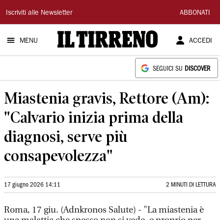
Il
Iscriviti alle Newsletter
ABBONATI
Tirreno
MENU
ACCEDI
SEGUICI SU
DISCOVER
Miastenia gravis, Rettore (Am):
"Calvario inizia prima della
diagnosi, serve più
consapevolezza"
17 giugno 2026 14:11
2 MINUTI DI LETTURA
Roma, 17 giu. (Adnkronos Salute) - "La miastenia è