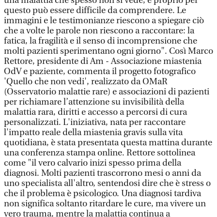
una malattia che spesso non si vede, e proprio per
questo può essere difficile da comprendere. Le
immagini e le testimonianze riescono a spiegare ciò
che a volte le parole non riescono a raccontare: la
fatica, la fragilità e il senso di incomprensione che
molti pazienti sperimentano ogni giorno". Così Marco
Rettore, presidente di Am - Associazione miastenia
OdV e paziente, commenta il progetto fotografico
'Quello che non vedi', realizzato da OMaR
(Osservatorio malattie rare) e associazioni di pazienti
per richiamare l’attenzione su invisibilità della
malattia rara, diritti e accesso a percorsi di cura
personalizzati. L'iniziativa, nata per raccontare
l'impatto reale della miastenia gravis sulla vita
quotidiana, è stata presentata questa mattina durante
una conferenza stampa online. Rettore sottolinea
come "il vero calvario inizi spesso prima della
diagnosi. Molti pazienti trascorrono mesi o anni da
uno specialista all'altro, sentendosi dire che è stress o
che il problema è psicologico. Una diagnosi tardiva
non significa soltanto ritardare le cure, ma vivere un
vero trauma, mentre la malattia continua a