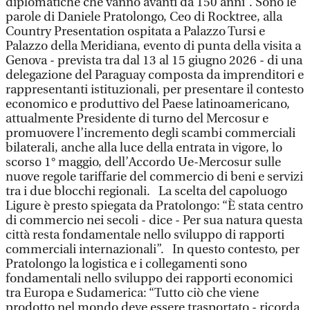
diplomatiche che vanno avanti da 150 anni”. Sono le
parole di Daniele Pratolongo, Ceo di Rocktree, alla
Country Presentation ospitata a Palazzo Tursi e
Palazzo della Meridiana, evento di punta della visita a
Genova - prevista tra dal 13 al 15 giugno 2026 - di una
delegazione del Paraguay composta da imprenditori e
rappresentanti istituzionali, per presentare il contesto
economico e produttivo del Paese latinoamericano,
attualmente Presidente di turno del Mercosur e
promuovere l’incremento degli scambi commerciali
bilaterali, anche alla luce della entrata in vigore, lo
scorso 1° maggio, dell’Accordo Ue-Mercosur sulle
nuove regole tariffarie del commercio di beni e servizi
tra i due blocchi regionali. La scelta del capoluogo
Ligure è presto spiegata da Pratolongo: “È stata centro
di commercio nei secoli - dice - Per sua natura questa
città resta fondamentale nello sviluppo di rapporti
commerciali internazionali”. In questo contesto, per
Pratolongo la logistica e i collegamenti sono
fondamentali nello sviluppo dei rapporti economici
tra Europa e Sudamerica: “Tutto ciò che viene
prodotto nel mondo deve essere trasportato - ricorda