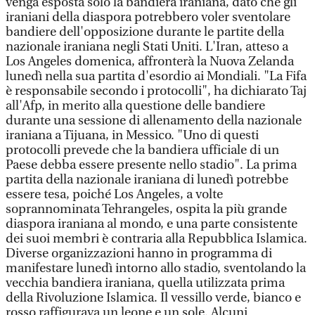
venga esposta solo la bandiera iraniana, dato che gli
iraniani della diaspora potrebbero voler sventolare
bandiere dell'opposizione durante le partite della
nazionale iraniana negli Stati Uniti. L'Iran, atteso a
Los Angeles domenica, affronterà la Nuova Zelanda
lunedì nella sua partita d'esordio ai Mondiali. "La Fifa
è responsabile secondo i protocolli", ha dichiarato Taj
all'Afp, in merito alla questione delle bandiere
durante una sessione di allenamento della nazionale
iraniana a Tijuana, in Messico. "Uno di questi
protocolli prevede che la bandiera ufficiale di un
Paese debba essere presente nello stadio". La prima
partita della nazionale iraniana di lunedì potrebbe
essere tesa, poiché Los Angeles, a volte
soprannominata Tehrangeles, ospita la più grande
diaspora iraniana al mondo, e una parte consistente
dei suoi membri è contraria alla Repubblica Islamica.
Diverse organizzazioni hanno in programma di
manifestare lunedì intorno allo stadio, sventolando la
vecchia bandiera iraniana, quella utilizzata prima
della Rivoluzione Islamica. Il vessillo verde, bianco e
rosso raffigurava un leone e un sole. Alcuni