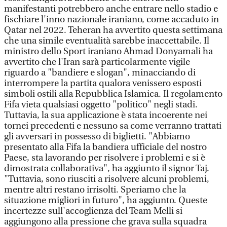
manifestanti potrebbero anche entrare nello stadio e
fischiare l'inno nazionale iraniano, come accaduto in
Qatar nel 2022. Teheran ha avvertito questa settimana
che una simile eventualità sarebbe inaccettabile. Il
ministro dello Sport iraniano Ahmad Donyamali ha
avvertito che l'Iran sarà particolarmente vigile
riguardo a "bandiere e slogan", minacciando di
interrompere la partita qualora venissero esposti
simboli ostili alla Repubblica Islamica. Il regolamento
Fifa vieta qualsiasi oggetto "politico" negli stadi.
Tuttavia, la sua applicazione è stata incoerente nei
tornei precedenti e nessuno sa come verranno trattati
gli avversari in possesso di biglietti. "Abbiamo
presentato alla Fifa la bandiera ufficiale del nostro
Paese, sta lavorando per risolvere i problemi e si è
dimostrata collaborativa", ha aggiunto il signor Taj.
"Tuttavia, sono riusciti a risolvere alcuni problemi,
mentre altri restano irrisolti. Speriamo che la
situazione migliori in futuro", ha aggiunto. Queste
incertezze sull'accoglienza del Team Melli si
aggiungono alla pressione che grava sulla squadra