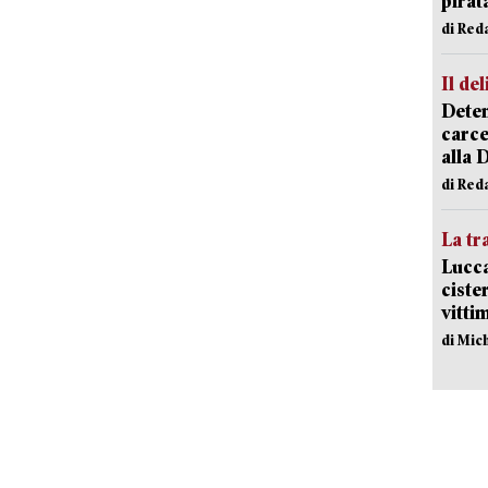
pirat
di Red
Il del
Deten
carce
alla 
di Red
La tr
Lucca
ciste
vitti
di Mic