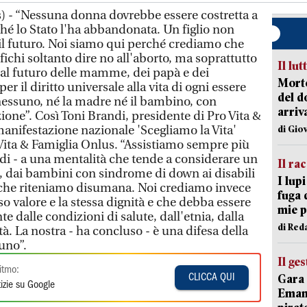
) - “Nessuna donna dovrebbe essere costretta a
ché lo Stato l'ha abbandonata. Un figlio non
 è il futuro. Noi siamo qui perché crediamo che
fichi soltanto dire no all'aborto, ma soprattutto
Il lut
al futuro delle mamme, dei papà e dei
Morto
 il diritto universale alla vita di ogni essere
del d
essuno, né la madre né il bambino, con
arriv
one”. Così Toni Brandi, presidente di Pro Vita &
manifestazione nazionale 'Scegliamo la Vita'
di Gio
Vita & Famiglia Onlus. “Assistiamo sempre più
di - a una mentalità che tende a considerare un
Il ra
i, dai bambini con sindrome di down ai disabili
I lup
e che riteniamo disumana. Noi crediamo invece
fuga 
so valore e la stessa dignità e che debba essere
mie 
 dalle condizioni di salute, dall'etnia, dalla
di Red
tà. La nostra - ha concluso - è una difesa della
uno”.
Il ge
itmo:
Gara 
CLICCA QUI
izie su Google
Emanu