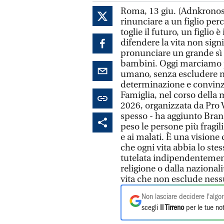
Roma, 13 giu. (Adnkronos
rinunciare a un figlio per
toglie il futuro, un figlio
difendere la vita non signi
pronunciare un grande sì 
bambini. Oggi marciamo per
umano, senza escludere n
determinazione e convinzi
Famiglia, nel corso della 
2026, organizzata da Pro 
spesso - ha aggiunto Bran
peso le persone più fragil
e ai malati. È una vision
che ogni vita abbia lo stes
tutelata indipendentemente
religione o dalla nazionali
vita che non esclude ness
Non lasciare decidere l'algor
scegli
Il Tirreno
per le tue not