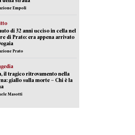
a della strada
azione Empoli
itto
uto di 32 anni ucciso in cella nel
re di Prato: era appena arrivato
Dogaia
azione Prato
agedia
, il tragico ritrovamento nella
rna: giallo sulla morte – Chi è la
ma
hele Masotti