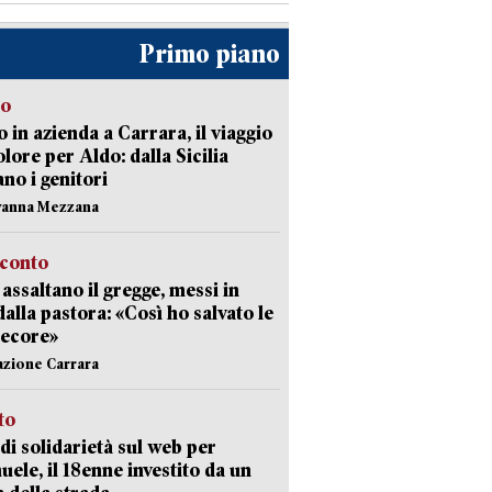
Primo piano
to
 in azienda a Carrara, il viaggio
olore per Aldo: dalla Sicilia
ano i genitori
vanna Mezzana
cconto
i assaltano il gregge, messi in
dalla pastora: «Così ho salvato le
pecore»
azione Carrara
sto
di solidarietà sul web per
ele, il 18enne investito da un