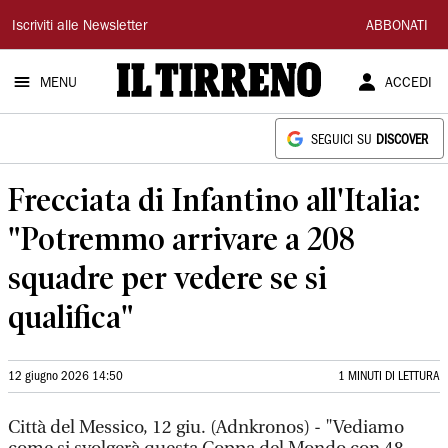
Il
Iscriviti alle Newsletter
ABBONATI
Tirreno
MENU
ACCEDI
SEGUICI SU
DISCOVER
Frecciata di Infantino all'Italia:
"Potremmo arrivare a 208
squadre per vedere se si
qualifica"
12 giugno 2026 14:50
1 MINUTI DI LETTURA
Città del Messico, 12 giu. (Adnkronos) - "Vediamo