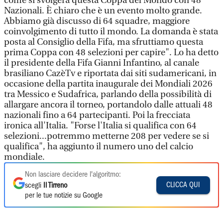
come si svolgerà questa Coppa del Mondo con 48
Nazionali. È chiaro che è un evento molto grande.
Abbiamo già discusso di 64 squadre, maggiore
coinvolgimento di tutto il mondo. La domanda è stata
posta al Consiglio della Fifa, ma sfruttiamo questa
prima Coppa con 48 selezioni per capire". Lo ha detto
il presidente della Fifa Gianni Infantino, al canale
brasiliano CazèTv e riportata dai siti sudamericani, in
occasione della partita inaugurale dei Mondiali 2026
tra Messico e Sudafrica, parlando della possibilità di
allargare ancora il torneo, portandolo dalle attuali 48
nazionali fino a 64 partecipanti. Poi la frecciata
ironica all'Italia. "Forse l'Italia si qualifica con 64
selezioni...potremmo metterne 208 per vedere se si
qualifica", ha aggiunto il numero uno del calcio
mondiale.
Non lasciare decidere l'algoritmo:
CLICCA QUI
scegli
Il Tirreno
per le tue notizie su Google