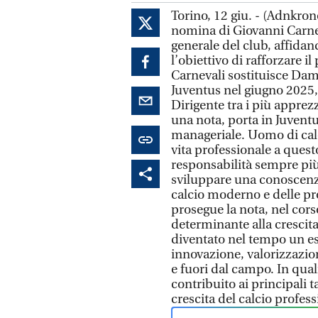
Torino, 12 giu. - (Adnkrono
nomina di Giovanni Carnev
generale del club, affidan
l’obiettivo di rafforzare i
Carnevali sostituisce Dam
Juventus nel giugno 2025, 
Dirigente tra i più apprez
una nota, porta in Juvent
manageriale. Uomo di calc
vita professionale a ques
responsabilità sempre più 
sviluppare una conoscenz
calcio moderno e delle pro
prosegue la nota, nel cors
determinante alla crescita
diventato nel tempo un es
innovazione, valorizzazion
e fuori dal campo. In quali
contribuito ai principali t
crescita del calcio profess