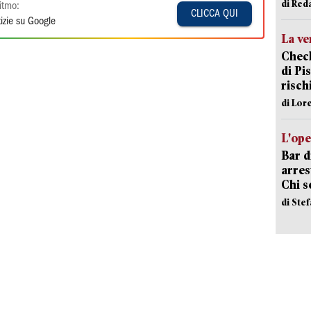
di Red
itmo:
CLICCA QUI
izie su Google
La ve
Check
di Pis
risch
di Lor
L'ope
Bar d
arrest
Chi 
di Ste