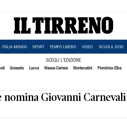
ITALIA MONDO
SPORT
TEMPO LIBERO
VIDEO
SCUOLA 2030
SCEGLI L'EDIZIONE
oli
Grosseto
Lucca
Massa-Carrara
Montecatini
Piombino-Elba
ve nomina Giovanni Carnevali 