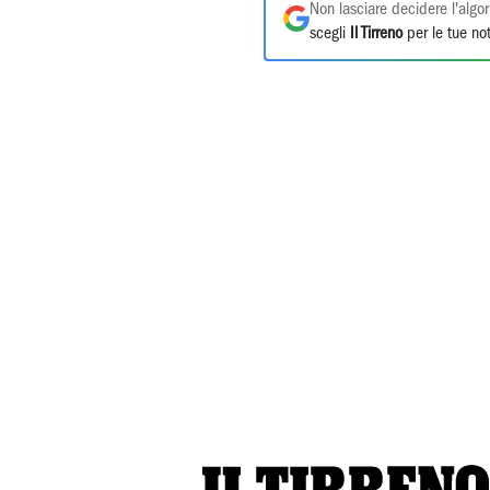
Non lasciare decidere l'algor
scegli
Il Tirreno
per le tue not