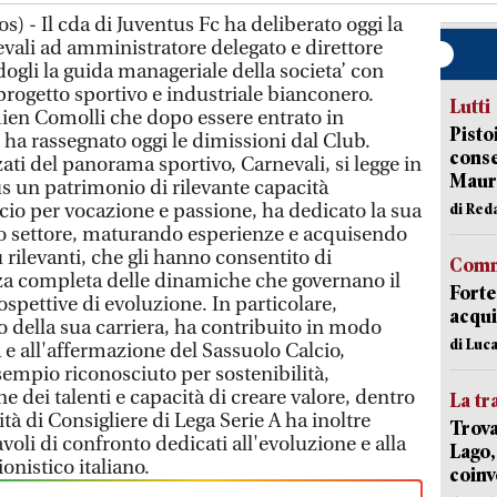
s) - Il cda di Juventus Fc ha deliberato oggi la
ali ad amministratore delegato e direttore
dogli la guida manageriale della societa’ con
l progetto sportivo e industriale bianconero.
Lutti
ien Comolli che dopo essere entrato in
Pisto
ha rassegnato oggi le dimissioni dal Club.
conse
zati del panorama sportivo, Carnevali, si legge in
Mauro
us un patrimonio di rilevante capacità
io per vocazione e passione, ha dedicato la sua
di Red
to settore, maturando esperienze e acquisendo
rilevanti, che gli hanno consentito di
Comm
a completa delle dinamiche che governano il
Forte
spettive di evoluzione. In particolare,
acqui
o della sua carriera, ha contribuito in modo
di Luca
 e all'affermazione del Sassuolo Calcio,
empio riconosciuto per sostenibilità,
e dei talenti e capacità di creare valore, dentro
La tr
tà di Consigliere di Lega Serie A ha inoltre
Trova
avoli di confronto dedicati all'evoluzione e alla
Lago,
ionistico italiano.
coinv