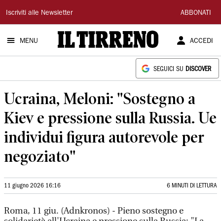
Il
Iscriviti alle Newsletter
ABBONATI
Tirreno
MENU
ACCEDI
SEGUICI SU
DISCOVER
Ucraina, Meloni: "Sostegno a
Kiev e pressione sulla Russia. Ue
individui figura autorevole per
negoziato"
11 giugno 2026 16:16
6 MINUTI DI LETTURA
Roma, 11 giu. (Adnkronos) - Pieno sostegno e