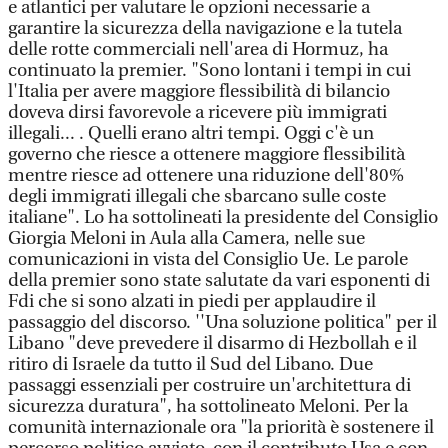
e atlantici per valutare le opzioni necessarie a
garantire la sicurezza della navigazione e la tutela
delle rotte commerciali nell'area di Hormuz, ha
continuato la premier. "Sono lontani i tempi in cui
l'Italia per avere maggiore flessibilità di bilancio
doveva dirsi favorevole a ricevere più immigrati
illegali... . Quelli erano altri tempi. Oggi c'è un
governo che riesce a ottenere maggiore flessibilità
mentre riesce ad ottenere una riduzione dell'80%
degli immigrati illegali che sbarcano sulle coste
italiane". Lo ha sottolineati la presidente del Consiglio
Giorgia Meloni in Aula alla Camera, nelle sue
comunicazioni in vista del Consiglio Ue. Le parole
della premier sono state salutate da vari esponenti di
Fdi che si sono alzati in piedi per applaudire il
passaggio del discorso. ''Una soluzione politica" per il
Libano "deve prevedere il disarmo di Hezbollah e il
ritiro di Israele da tutto il Sud del Libano. Due
passaggi essenziali per costruire un'architettura di
sicurezza duratura", ha sottolineato Meloni. Per la
comunità internazionale ora "la priorità è sostenere il