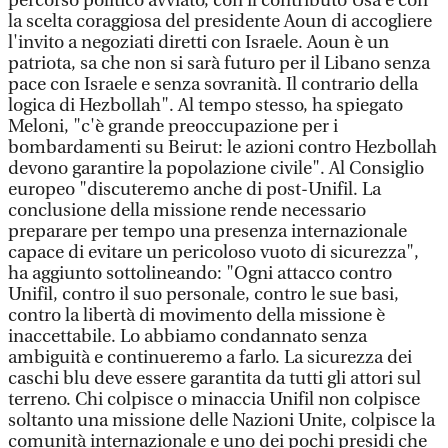
percorso politico avviato, con il contributo Usa e con
la scelta coraggiosa del presidente Aoun di accogliere
l'invito a negoziati diretti con Israele. Aoun è un
patriota, sa che non si sarà futuro per il Libano senza
pace con Israele e senza sovranità. Il contrario della
logica di Hezbollah". Al tempo stesso, ha spiegato
Meloni, "c'è grande preoccupazione per i
bombardamenti su Beirut: le azioni contro Hezbollah
devono garantire la popolazione civile". Al Consiglio
europeo "discuteremo anche di post-Unifil. La
conclusione della missione rende necessario
preparare per tempo una presenza internazionale
capace di evitare un pericoloso vuoto di sicurezza",
ha aggiunto sottolineando: "Ogni attacco contro
Unifil, contro il suo personale, contro le sue basi,
contro la libertà di movimento della missione è
inaccettabile. Lo abbiamo condannato senza
ambiguità e continueremo a farlo. La sicurezza dei
caschi blu deve essere garantita da tutti gli attori sul
terreno. Chi colpisce o minaccia Unifil non colpisce
soltanto una missione delle Nazioni Unite, colpisce la
comunità internazionale e uno dei pochi presidi che