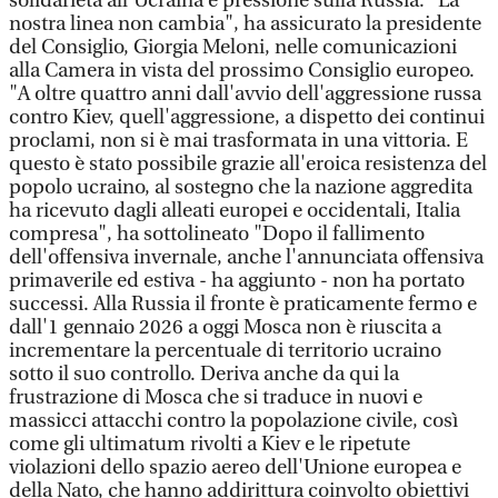
solidarietà all'Ucraina e pressione sulla Russia: "La
nostra linea non cambia", ha assicurato la presidente
del Consiglio, Giorgia Meloni, nelle comunicazioni
alla Camera in vista del prossimo Consiglio europeo.
"A oltre quattro anni dall'avvio dell'aggressione russa
contro Kiev, quell'aggressione, a dispetto dei continui
proclami, non si è mai trasformata in una vittoria. E
questo è stato possibile grazie all'eroica resistenza del
popolo ucraino, al sostegno che la nazione aggredita
ha ricevuto dagli alleati europei e occidentali, Italia
compresa", ha sottolineato "Dopo il fallimento
dell'offensiva invernale, anche l'annunciata offensiva
primaverile ed estiva - ha aggiunto - non ha portato
successi. Alla Russia il fronte è praticamente fermo e
dall'1 gennaio 2026 a oggi Mosca non è riuscita a
incrementare la percentuale di territorio ucraino
sotto il suo controllo. Deriva anche da qui la
frustrazione di Mosca che si traduce in nuovi e
massicci attacchi contro la popolazione civile, così
come gli ultimatum rivolti a Kiev e le ripetute
violazioni dello spazio aereo dell'Unione europea e
della Nato, che hanno addirittura coinvolto obiettivi