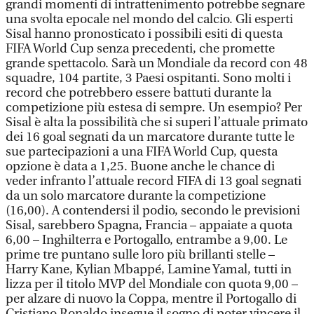
grandi momenti di intrattenimento potrebbe segnare
una svolta epocale nel mondo del calcio. Gli esperti
Sisal hanno pronosticato i possibili esiti di questa
FIFA World Cup senza precedenti, che promette
grande spettacolo. Sarà un Mondiale da record con 48
squadre, 104 partite, 3 Paesi ospitanti. Sono molti i
record che potrebbero essere battuti durante la
competizione più estesa di sempre. Un esempio? Per
Sisal è alta la possibilità che si superi l’attuale primato
dei 16 goal segnati da un marcatore durante tutte le
sue partecipazioni a una FIFA World Cup, questa
opzione è data a 1,25. Buone anche le chance di
veder infranto l’attuale record FIFA di 13 goal segnati
da un solo marcatore durante la competizione
(16,00). A contendersi il podio, secondo le previsioni
Sisal, sarebbero Spagna, Francia – appaiate a quota
6,00 – Inghilterra e Portogallo, entrambe a 9,00. Le
prime tre puntano sulle loro più brillanti stelle –
Harry Kane, Kylian Mbappé, Lamine Yamal, tutti in
lizza per il titolo MVP del Mondiale con quota 9,00 –
per alzare di nuovo la Coppa, mentre il Portogallo di
Cristiano Ronaldo insegue il sogno di poter vincere il