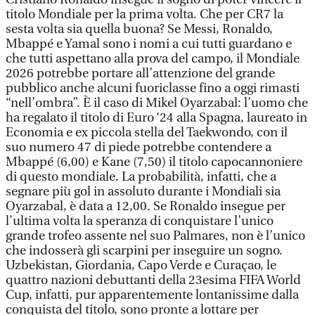
titolo Mondiale per la prima volta. Che per CR7 la
sesta volta sia quella buona? Se Messi, Ronaldo,
Mbappé e Yamal sono i nomi a cui tutti guardano e
che tutti aspettano alla prova del campo, il Mondiale
2026 potrebbe portare all’attenzione del grande
pubblico anche alcuni fuoriclasse fino a oggi rimasti
“nell’ombra”. È il caso di Mikel Oyarzabal: l’uomo che
ha regalato il titolo di Euro ‘24 alla Spagna, laureato in
Economia e ex piccola stella del Taekwondo, con il
suo numero 47 di piede potrebbe contendere a
Mbappé (6,00) e Kane (7,50) il titolo capocannoniere
di questo mondiale. La probabilità, infatti, che a
segnare più gol in assoluto durante i Mondiali sia
Oyarzabal, è data a 12,00. Se Ronaldo insegue per
l’ultima volta la speranza di conquistare l’unico
grande trofeo assente nel suo Palmares, non è l’unico
che indosserà gli scarpini per inseguire un sogno.
Uzbekistan, Giordania, Capo Verde e Curaçao, le
quattro nazioni debuttanti della 23esima FIFA World
Cup, infatti, pur apparentemente lontanissime dalla
conquista del titolo, sono pronte a lottare per