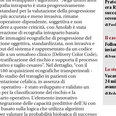
che ha sviluppato l’algoritmo. “Negli ultimi anni
Prato
ografia intraparto è stata progressivamente
era 
 standard per la valutazione della progressione
succe
o più accurata e meno invasiva, rimane
sessu
peratore-dipendente, soggettiva e non
di Pao
ere a queste criticità, con Amolab è stata
razione di ecografia intraparto basata
Il ca
elle immagini ecografiche di progressione del
ione oggettiva, standardizzata, non invasiva e
Follo
put del sistema è rappresentato da un codice
inviat
bile a un semaforo clinico (Delivery Color Code),
di Iva
ratificazione del rischio e supporta il processo
tivo e taglio cesareo”. Nel dettaglio, “con il
Lo st
180 acquisizioni ecografiche transperineali -
Vacan
o stadio del travaglio in pazienti con
24 mi
ntazione cefalica, in assenza di
avanz
 operativo - è stato sviluppato e validato un
 per la classificazione del rischio e la
di Red
parto operativo. L’elemento innovativo
ntegrazione delle capacità predittive dell’Ai con
basato sulla logica che utilizza algoritmi
r valutare la probabilità biologica di successo