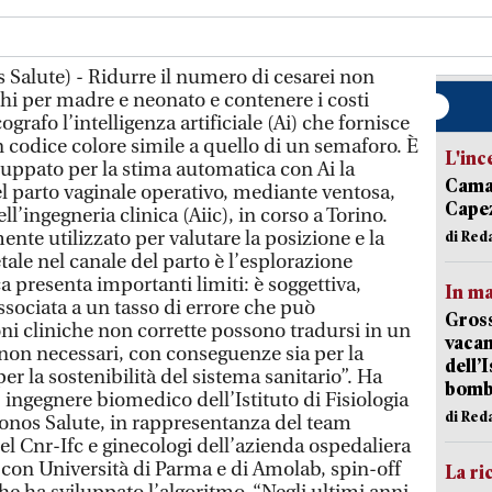
 Salute) - Ridurre il numero di cesarei non
chi per madre e neonato e contenere i costi
ografo l’intelligenza artificiale (Ai) che fornisce
un codice colore simile a quello di un semaforo. È
L'inc
iluppato per la stima automatica con Ai la
Camai
el parto vaginale operativo, mediante ventosa,
Capez
l’ingegneria clinica (Aiic), in corso a Torino.
nte utilizzato per valutare la posizione e la
di Red
tale nel canale del parto è l’esplorazione
ca presenta importanti limiti: è soggettiva,
In ma
sociata a un tasso di errore che può
Gross
ni cliniche non corrette possono tradursi in un
vacan
 non necessari, con conseguenze sia per la
dell’
er la sostenibilità del sistema sanitario”. Ha
bom
ingegnere biomedico dell’Istituto di Fisiologia
di Red
kronos Salute, in rappresentanza del team
l Cnr-Ifc e ginecologi dell’azienda ospedaliera
 con Università di Parma e di Amolab, spin-off
La ri