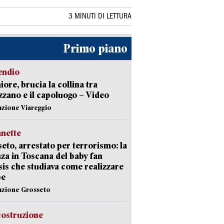
3 MINUTI DI LETTURA
Primo piano
endio
ore, brucia la collina tra
zano e il capoluogo – Video
azione Viareggio
nette
eto, arrestato per terrorismo: la
za in Toscana del baby fan
Isis che studiava come realizzare
be
azione Grosseto
costruzione