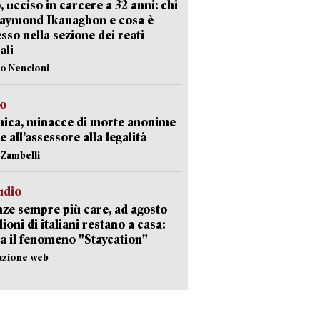
, ucciso in carcere a 32 anni: chi
Raymond Ikanagbon e cosa è
sso nella sezione dei reati
ali
lo Nencioni
so
nica, minacce di morte anonime
e all’assessore alla legalità
n Zambelli
udio
ze sempre più care, ad agosto
lioni di italiani restano a casa:
a il fenomeno "Staycation"
azione web