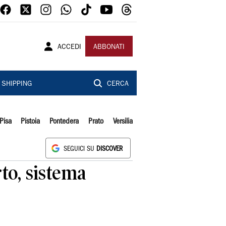
ACCEDI
ABBONATI
SHIPPING
CERCA
Pisa
Pistoia
Pontedera
Prato
Versilia
SEGUICI SU
DISCOVER
rto, sistema