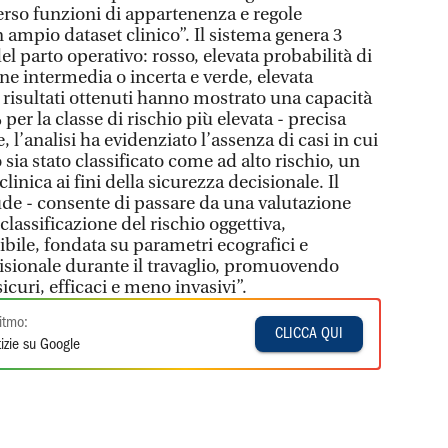
erso funzioni di appartenenza e regole
n ampio dataset clinico”. Il sistema genera 3
 del parto operativo: rosso, elevata probabilità di
one intermedia o incerta e verde, elevata
I risultati ottenuti hanno mostrato una capacità
per la classe di rischio più elevata - precisa
e, l’analisi ha evidenziato l’assenza di casi in cui
sia stato classificato come ad alto rischio, un
linica ai fini della sicurezza decisionale. Il
de - consente di passare da una valutazione
lassificazione del rischio oggettiva,
bile, fondata su parametri ecografici e
cisionale durante il travaglio, promuovendo
sicuri, efficaci e meno invasivi”.
itmo:
CLICCA QUI
izie su Google