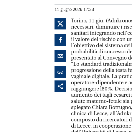
11 giugno 2026 17:33
Torino, 11 giu. (Adnkronos
necessari, diminuire i ris
sanitari integrando nell’ec
il valore del rischio con 
l’obiettivo del sistema sv
probabilità di successo d
presentato al Convegno del
“Lo standard tradizionalme
progressione della testa fe
vaginale digitale. La prati
operatore-dipendente e as
raggiungere l80%. Decisio
aumento dei tagli cesarei
salute materno-fetale sia p
spiegato Chiara Botrugno, 
clinica di Lecce, all’Adn
composto da ricercatori de
di Lecce, in cooperazione