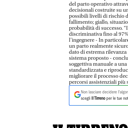
del parto operativo attrav
decisionali costruite su u
possibili livelli di rischio
fallimento; giallo, situazi
probabilità di successo. “
discriminativa fino al 97% 
l’ingegnere - In particolar
un parto realmente sicuro 
dato di estrema rilevanza c
sistema proposto - conclu
soggettiva manuale a una c
standardizzata e riproduci
migliorare il processo de
percorsi assistenziali più 
Non lasciare decidere l'algor
scegli
Il Tirreno
per le tue not