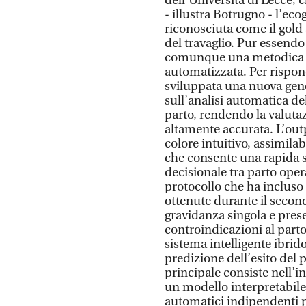
dell’Università di Lecce, 
- illustra Botrugno - l’ec
riconosciuta come il gold
del travaglio. Pur essend
comunque una metodica o
automatizzata. Per rispond
sviluppata una nuova gene
sull’analisi automatica d
parto, rendendo la valutaz
altamente accurata. L’out
colore intuitivo, assimila
che consente una rapida st
decisionale tra parto opera
protocollo che ha incluso 
ottenute durante il second
gravidanza singola e prese
controindicazioni al parto
sistema intelligente ibrido
predizione dell’esito del 
principale consiste nell’i
un modello interpretabile 
automatici indipendenti pe