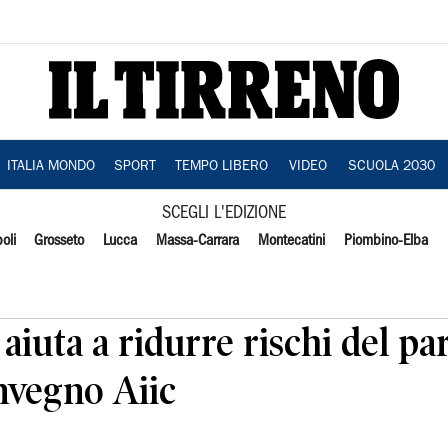
ITALIA MONDO
SPORT
TEMPO LIBERO
VIDEO
SCUOLA 2030
SCEGLI L'EDIZIONE
oli
Grosseto
Lucca
Massa-Carrara
Montecatini
Piombino-Elba
 aiuta a ridurre rischi del pa
nvegno Aiic