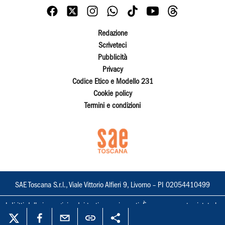
Redazione
Scriveteci
Pubblicità
Privacy
Codice Etico e Modello 231
Cookie policy
Termini e condizioni
SAE Toscana S.r.l., Viale Vittorio Alfieri 9, Livorno – PI 02054410499
I diritti delle immagini e dei testi sono riservati. È espressamente vietata la
loro riproduzione con qualsiasi mezzo e l'adattamento totale o parziale.