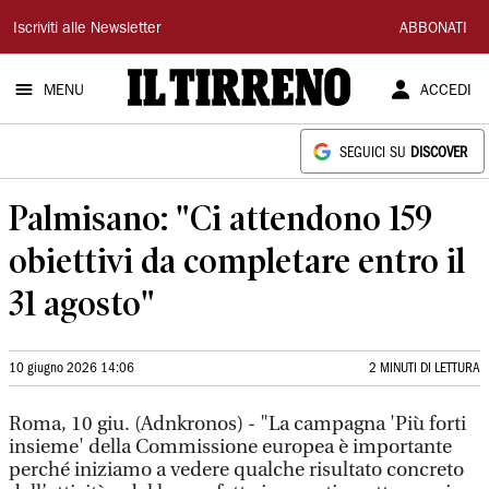
Il
Iscriviti alle Newsletter
ABBONATI
Tirreno
MENU
ACCEDI
SEGUICI SU
DISCOVER
Palmisano: "Ci attendono 159
obiettivi da completare entro il
31 agosto"
10 giugno 2026 14:06
2 MINUTI DI LETTURA
Roma, 10 giu. (Adnkronos) - "La campagna 'Più forti
insieme' della Commissione europea è importante
perché iniziamo a vedere qualche risultato concreto