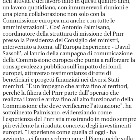
dell’attività e del lavoro fatto in questi quattro anni,
un lavoro quotidiano, con innumerevoli riunioni e
una piena collaborazione non solo con la
Commissione europea ma anche con tutte le
amministrazioni". Così Antonio Palmisano,
coordinatore della struttura di missione del Pnrr
presso la Presidenza del Consiglio dei ministri,
intervenuto a Roma, all'Europa Experience - David
Sassoli', al lancio della campagna di comunicazione
della Commissione europea che punta a rafforzare la
consapevolezza pubblica sull’impatto dei fondi
europei, attraverso testimonianze dirette di
beneficiari e progetti finanziati nei diversi Stati
membri. "È un impegno che arriva fino ai territori,
perché la filiera del Pnrr parte dall’operaio che
realizza i lavori e arriva fino all’alto funzionario della
Commissione che deve verificarne l’attuazione", ha
sottolineato Palmisano, evidenziando come
l'esperienza del Pnrr stia mostrando in modo sempre
più evidente la ricaduta concreta degli investimenti
europei. "Esperienze come quella di oggi - ha
aggiunto - ci fanno vedere come il Piano incide sulla