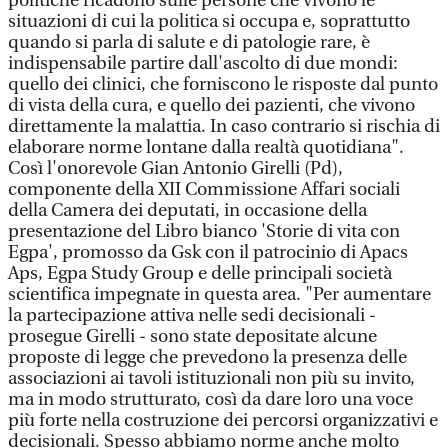
politiche ricadono sulle persone che vivono le
situazioni di cui la politica si occupa e, soprattutto
quando si parla di salute e di patologie rare, è
indispensabile partire dall'ascolto di due mondi:
quello dei clinici, che forniscono le risposte dal punto
di vista della cura, e quello dei pazienti, che vivono
direttamente la malattia. In caso contrario si rischia di
elaborare norme lontane dalla realtà quotidiana".
Così l'onorevole Gian Antonio Girelli (Pd),
componente della XII Commissione Affari sociali
della Camera dei deputati, in occasione della
presentazione del Libro bianco 'Storie di vita con
Egpa', promosso da Gsk con il patrocinio di Apacs
Aps, Egpa Study Group e delle principali società
scientifica impegnate in questa area. "Per aumentare
la partecipazione attiva nelle sedi decisionali -
prosegue Girelli - sono state depositate alcune
proposte di legge che prevedono la presenza delle
associazioni ai tavoli istituzionali non più su invito,
ma in modo strutturato, così da dare loro una voce
più forte nella costruzione dei percorsi organizzativi e
decisionali. Spesso abbiamo norme anche molto