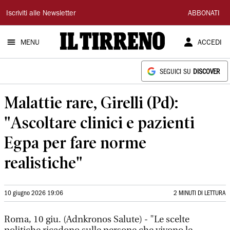
Il
Iscriviti alle Newsletter
ABBONATI
Tirreno
MENU
ACCEDI
SEGUICI SU
DISCOVER
Malattie rare, Girelli (Pd):
"Ascoltare clinici e pazienti
Egpa per fare norme
realistiche"
10 giugno 2026 19:06
2 MINUTI DI LETTURA
Roma, 10 giu. (Adnkronos Salute) - "Le scelte