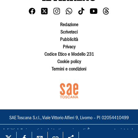
Redazione
Scriveteci
Pubblicità
Privacy
Codice Etico e Modello 231
Cookie policy
Termini e condizioni
SAE Toscana S.r.l., Viale Vittorio Alfieri 9, Livorno – PI 02054410499
I diritti delle immagini e dei testi sono riservati. È espressamente vietata la
loro riproduzione con qualsiasi mezzo e l'adattamento totale o parziale.