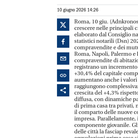
10 giugno 2026 14:26
Roma, 10 giu. (Adnkronos/Labitalia) - Il mercato immobiliare torna a crescere nelle principali città italiane. E' quanto emerge dal focus elaborato dal Consiglio nazionale del notariato sulla base dei Dati statistici notarili (Dsn) 2025, che analizza l’andamento delle compravendite e dei mutui a Milano, Torino, Verona, Bologna, Firenze, Roma, Napoli, Palermo e Bari. A livello nazionale, nel 2025 le compravendite di abitazioni crescono del +6,6%, mentre i mutui registrano un incremento del +18,8%, accompagnato da una crescita del +30,4% del capitale complessivamente erogato. Parallelamente aumentano anche i valori economici delle transazioni immobiliari, che raggiungono complessivamente oltre 145 miliardi di euro, con una crescita del +4,3% rispetto al 2024. Nelle grandi città la ripresa appare diffusa, con dinamiche particolarmente sostenute dalle compravendite di prima casa tra privati, mentre continua a mostrare maggiori difficoltà il comparto delle nuove costruzioni e degli acquisti direttamente da impresa. Parallelamente, il mercato conferma la forte centralità della componente giovanile. Gli under 35 rappresentano nella quasi totalità delle città la fasciap revalente sia tra gli acquirenti che usufruiscono delle agevolazioni prima casa sia tra i contraenti di mutuo. Si rafforza inoltre il peso della seconda casa acquistata tra privati, soprattutto nei grandi centri urbani a vocazione turistica e universitaria, dove l’investimento immobiliare continua a rappresentare una forma di tutela patrimoniale e una leva collegata al mercato delle locazioni e degli affitti brevi. Anche il settore dei mutui mostra segnali di forte ripresa. In quasi tutte le principali città si registra un aumento sia del numero dei finanziamenti sia del capitale erogato, con una crescita significativa dei mutui di fascia medio-alta e delle operazioni di surroga. Un andamento che evidenzia una maggiore dinamicità del mercato del credito e una progressiva ripresa della capacità di spesa delle famiglie. Ecco il focus mercato immobiliare per città. Milano (con Monza e Brianza): nel 2025 l’area ha registrato una crescita complessiva delle compravendite di fabbricati abitativi del +5,63%, passando da 57.798 a 61.054. Il mercato immobiliare è trainato con forza dalle transazioni tra privati: si registrano infatti 29.798 compravendite di prima casa tra privati, con un incremento del +9,74% rispetto al 2024, accompagnate da un aumento del +4,26% nelle compravendite di seconda casa tra privati (21.592). La tenuta della seconda casa tra privati sottolinea come l’area metropolitana milanese e il comparto brianzolo mantengano un’elevata attrattività sia per esigenze abitative, sia per finalità di investimento. Il settore del nuovo – ovvero gli acquisti direttamente da impresa – mostra invece segnali di sofferenza: le prime case da costruttore segnano un calo del -9,08% (2.473), mentre le seconde case da impresa restano sostanzialmente stabili con una lieve flessione del -0,33%. La componente giovanile si conferma l’anima del mercato residenziale: nel 2025 il 36,98% degli acquirenti di fabbricati con agevolazione prima casa appartiene alla fascia d’età 18-35 anni, seguita dal 28,10% della fascia 36-45 anni. Il comparto dei mutui evidenzia una dinamica di grande espansione, superando decisamente i volumi dell’anno precedente. Nel 2025 si registra un incremento del +17,20% (44.784 mutui totali), con un’impennata ancora più marcata del capitale complessivamente erogato, che raggiunge i 15.221.972.708 euro. Tale crescita si riflette in un valore medio del finanziamento che sale a 339.898 euro (+19,84%). Questo dato indica chiaramente che i cittadini stanno puntando su immobili di pregio più elevato o che l’offerta cr