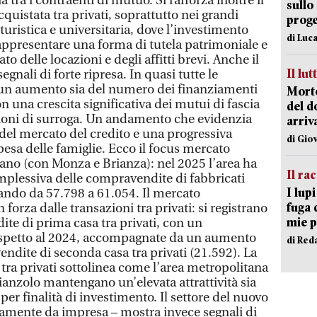
sullo
proge
di Luca
Il lut
Morto
del d
arriv
di Gio
Il ra
I lup
fuga 
mie 
di Red