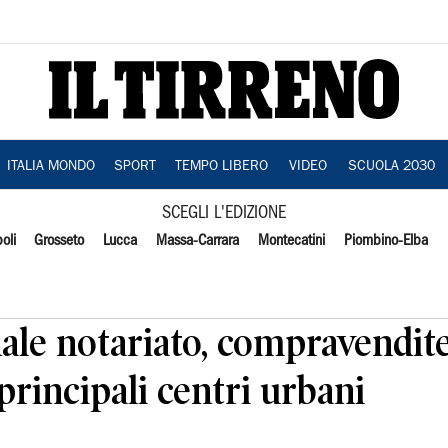
ITALIA MONDO
SPORT
TEMPO LIBERO
VIDEO
SCUOLA 2030
SCEGLI L'EDIZIONE
oli
Grosseto
Lucca
Massa-Carrara
Montecatini
Piombino-Elba
ale notariato, compravendit
 principali centri urbani