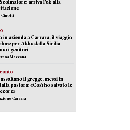
 Scolmatore: arriva l’ok alla
ttazione
 Cinotti
to
 in azienda a Carrara, il viaggio
olore per Aldo: dalla Sicilia
ano i genitori
vanna Mezzana
cconto
i assaltano il gregge, messi in
dalla pastora: «Così ho salvato le
pecore»
azione Carrara