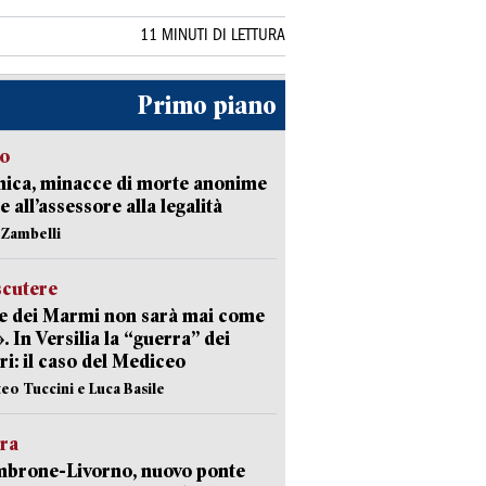
11 MINUTI DI LETTURA
Primo piano
so
nica, minacce di morte anonime
e all’assessore alla legalità
n Zambelli
scutere
e dei Marmi non sarà mai come
». In Versilia la “guerra” dei
i: il caso del Mediceo
teo Tuccini e Luca Basile
era
mbrone-Livorno, nuovo ponte