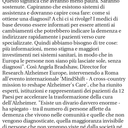
Questo significa che avranno meno paura. Saranno
sostenute. Capiranno che esistono sistemi di
assistenza e dovranno capire cosa fare: come si
ottiene una diagnosi? A chi ci si rivolge? I medici di
base devono essere informati per essere attenti ai
cambiamenti che potrebbero indicare la demenza e
indirizzare rapidamente i pazienti verso cure
specializzate. Quindi abbiamo bisogno di tre cose:
più informazioni, meno stigma e maggiori
investimenti nei sistemi sanitari, in modo che in
Europa le persone non siano più lasciate sole, senza
diagnosi". Così Angela Bradshaw, Director for
Research Alzheimer Europe, intervenendo a Roma
all'evento internazionale 'MindShift - A cross-country
mission to reshape Alzheimer's Care', che ha riunito
esperti, istituzioni e rappresentanti dei pazienti da 12
Paesi per accelerare la trasformazione della cura
dell'Alzheimer. "Esiste un divario davvero enorme -
ha spiegato - tra il numero di persone affette da
demenza che vivono nelle comunità e quelle che non
vengono diagnosticate, quella maggioranza invisibile
di persone che non vengono viste né dalla società né