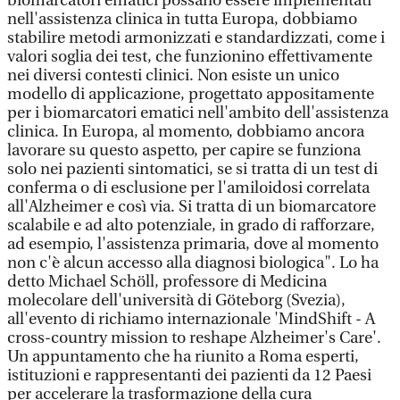
biomarcatori ematici possano essere implementati
nell'assistenza clinica in tutta Europa, dobbiamo
stabilire metodi armonizzati e standardizzati, come i
valori soglia dei test, che funzionino effettivamente
nei diversi contesti clinici. Non esiste un unico
modello di applicazione, progettato appositamente
per i biomarcatori ematici nell'ambito dell'assistenza
clinica. In Europa, al momento, dobbiamo ancora
lavorare su questo aspetto, per capire se funziona
solo nei pazienti sintomatici, se si tratta di un test di
conferma o di esclusione per l'amiloidosi correlata
all'Alzheimer e così via. Si tratta di un biomarcatore
scalabile e ad alto potenziale, in grado di rafforzare,
ad esempio, l'assistenza primaria, dove al momento
non c'è alcun accesso alla diagnosi biologica". Lo ha
detto Michael Schöll, professore di Medicina
molecolare dell'università di Göteborg (Svezia),
all'evento di richiamo internazionale 'MindShift - A
cross-country mission to reshape Alzheimer's Care'.
Un appuntamento che ha riunito a Roma esperti,
istituzioni e rappresentanti dei pazienti da 12 Paesi
per accelerare la trasformazione della cura