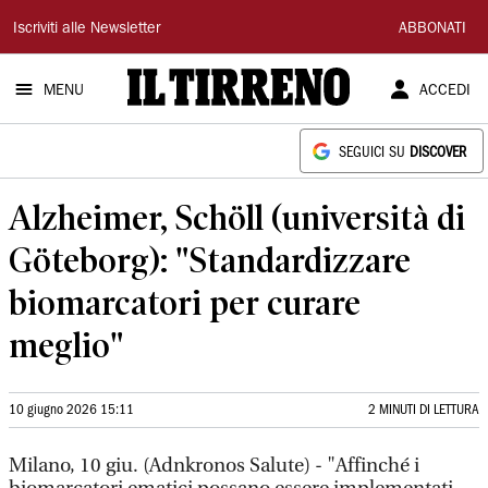
Il
Iscriviti alle Newsletter
ABBONATI
Tirreno
MENU
ACCEDI
SEGUICI SU
DISCOVER
Alzheimer, Schöll (università di
Göteborg): "Standardizzare
biomarcatori per curare
meglio"
10 giugno 2026 15:11
2 MINUTI DI LETTURA
Milano, 10 giu. (Adnkronos Salute) - "Affinché i