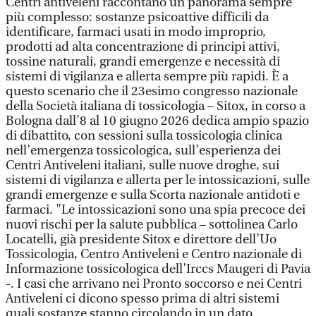
Centri antiveleni raccontano un panorama sempre
più complesso: sostanze psicoattive difficili da
identificare, farmaci usati in modo improprio,
prodotti ad alta concentrazione di principi attivi,
tossine naturali, grandi emergenze e necessità di
sistemi di vigilanza e allerta sempre più rapidi. È a
questo scenario che il 23esimo congresso nazionale
della Società italiana di tossicologia – Sitox, in corso a
Bologna dall’8 al 10 giugno 2026 dedica ampio spazio
di dibattito, con sessioni sulla tossicologia clinica
nell’emergenza tossicologica, sull’esperienza dei
Centri Antiveleni italiani, sulle nuove droghe, sui
sistemi di vigilanza e allerta per le intossicazioni, sulle
grandi emergenze e sulla Scorta nazionale antidoti e
farmaci. "Le intossicazioni sono una spia precoce dei
nuovi rischi per la salute pubblica – sottolinea Carlo
Locatelli, già presidente Sitox e direttore dell’Uo
Tossicologia, Centro Antiveleni e Centro nazionale di
Informazione tossicologica dell’Irccs Maugeri di Pavia
-. I casi che arrivano nei Pronto soccorso e nei Centri
Antiveleni ci dicono spesso prima di altri sistemi
quali sostanze stanno circolando in un dato