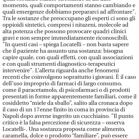
momento, quali comportamenti stanno cambiando e
quali emergenze dobbiamo prepararci ad affrontare".
Tra le sostanze che preoccupano gli esperti ci sono gli
oppioidi sintetici, compresi i nitazeni, molecole ad
alta potenza che possono provocare quadri clinici
gravi e non sempre immediatamente riconoscibili.
"In questi casi – spiega Locatelli – non basta sapere
che il paziente ha assunto una sostanza: bisogna
capire quale, con quali effetti, con quali associazioni
e con quali strumenti diagnostico-terapeutici
intervenire". L’allerta riguarda anche fenomeni
recenti che coinvolgono soprattutto i giovani. È il caso
dell’uso improprio di farmaci di largo consumo,
come il paracetamolo, di psicofarmaci o di prodotti
presentati in forme apparentemente familiari, come il
cosiddetto “miele da sballo”, salito alla cronaca dopo
il caso di un 17enne finito in coma in provincia di
Napoli dopo averne ingerito un cucchiaino. "Il punto
critico è la falsa percezione di sicurezza – osserva
Locatelli-. Una sostanza proposta come alimento,
caramella, dolce o prodotto “familiare”, può essere