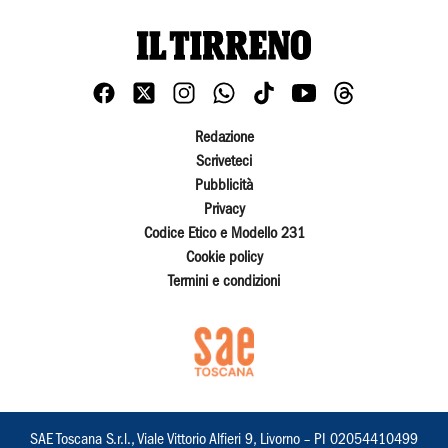
Redazione
Scriveteci
Pubblicità
Privacy
Codice Etico e Modello 231
Cookie policy
Termini e condizioni
SAE Toscana S.r.l., Viale Vittorio Alfieri 9, Livorno – PI 02054410499