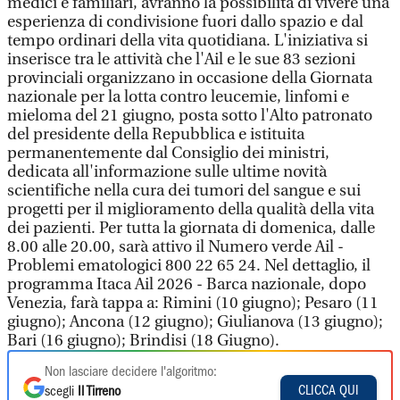
medici e familiari, avranno la possibilità di vivere una
esperienza di condivisione fuori dallo spazio e dal
tempo ordinari della vita quotidiana. L'iniziativa si
inserisce tra le attività che l'Ail e le sue 83 sezioni
provinciali organizzano in occasione della Giornata
nazionale per la lotta contro leucemie, linfomi e
mieloma del 21 giugno, posta sotto l'Alto patronato
del presidente della Repubblica e istituita
permanentemente dal Consiglio dei ministri,
dedicata all'informazione sulle ultime novità
scientifiche nella cura dei tumori del sangue e sui
progetti per il miglioramento della qualità della vita
dei pazienti. Per tutta la giornata di domenica, dalle
8.00 alle 20.00, sarà attivo il Numero verde Ail -
Problemi ematologici 800 22 65 24. Nel dettaglio, il
programma Itaca Ail 2026 - Barca nazionale, dopo
Venezia, farà tappa a: Rimini (10 giugno); Pesaro (11
giugno); Ancona (12 giugno); Giulianova (13 giugno);
Bari (16 giugno); Brindisi (18 Giugno).
Non lasciare decidere l'algoritmo:
CLICCA QUI
scegli
Il Tirreno