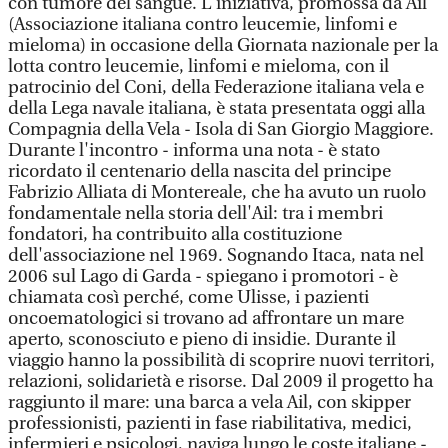
con tumore del sangue. L'iniziativa, promossa da Ail
(Associazione italiana contro leucemie, linfomi e
mieloma) in occasione della Giornata nazionale per la
lotta contro leucemie, linfomi e mieloma, con il
patrocinio del Coni, della Federazione italiana vela e
della Lega navale italiana, è stata presentata oggi alla
Compagnia della Vela - Isola di San Giorgio Maggiore.
Durante l'incontro - informa una nota - è stato
ricordato il centenario della nascita del principe
Fabrizio Alliata di Montereale, che ha avuto un ruolo
fondamentale nella storia dell'Ail: tra i membri
fondatori, ha contribuito alla costituzione
dell'associazione nel 1969. Sognando Itaca, nata nel
2006 sul Lago di Garda - spiegano i promotori - è
chiamata così perché, come Ulisse, i pazienti
oncoematologici si trovano ad affrontare un mare
aperto, sconosciuto e pieno di insidie. Durante il
viaggio hanno la possibilità di scoprire nuovi territori,
relazioni, solidarietà e risorse. Dal 2009 il progetto ha
raggiunto il mare: una barca a vela Ail, con skipper
professionisti, pazienti in fase riabilitativa, medici,
infermieri e psicologi, naviga lungo le coste italiane -