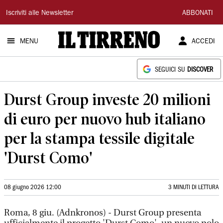
Il
Iscriviti alle Newsletter
ABBONATI
Tirreno
MENU
ACCEDI
SEGUICI SU
DISCOVER
Durst Group investe 20 milioni
di euro per nuovo hub italiano
per la stampa tessile digitale
'Durst Como'
08 giugno 2026 12:00
3 MINUTI DI LETTURA
Roma, 8 giu. (Adnkronos) - Durst Group presenta