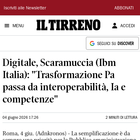
Il
Iscriviti alle Newsletter
ABBONATI
Tirreno
MENU
ACCEDI
SEGUICI SU
DISCOVER
Digitale, Scaramuccia (Ibm
Italia): "Trasformazione Pa
passa da interoperabilità, Ia e
competenze"
04 giugno 2026 17:26
2 MINUTI DI LETTURA
Roma, 4 giu. (Adnkronos) - La semplificazione è da