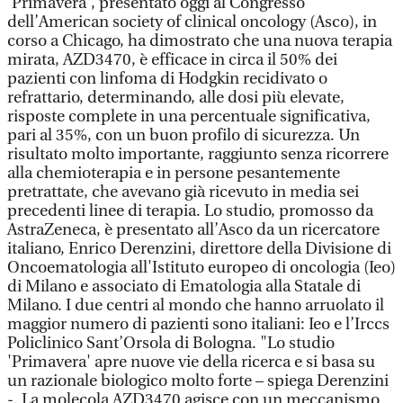
'Primavera', presentato oggi al Congresso
dell’American society of clinical oncology (Asco), in
corso a Chicago, ha dimostrato che una nuova terapia
mirata, AZD3470, è efficace in circa il 50% dei
pazienti con linfoma di Hodgkin recidivato o
refrattario, determinando, alle dosi più elevate,
risposte complete in una percentuale significativa,
pari al 35%, con un buon profilo di sicurezza. Un
risultato molto importante, raggiunto senza ricorrere
alla chemioterapia e in persone pesantemente
pretrattate, che avevano già ricevuto in media sei
precedenti linee di terapia. Lo studio, promosso da
AstraZeneca, è presentato all’Asco da un ricercatore
italiano, Enrico Derenzini, direttore della Divisione di
Oncoematologia all'Istituto europeo di oncologia (Ieo)
di Milano e associato di Ematologia alla Statale di
Milano. I due centri al mondo che hanno arruolato il
maggior numero di pazienti sono italiani: Ieo e l’Irccs
Policlinico Sant’Orsola di Bologna. "Lo studio
'Primavera' apre nuove vie della ricerca e si basa su
un razionale biologico molto forte – spiega Derenzini
-. La molecola AZD3470 agisce con un meccanismo