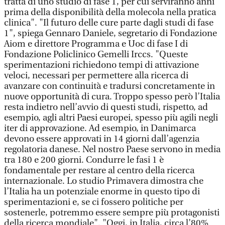
tratta di uno studio di fase 1, per cui serviranno anni
prima della disponibilità della molecola nella pratica
clinica". "Il futuro delle cure parte dagli studi di fase
1", spiega Gennaro Daniele, segretario di Fondazione
Aiom e direttore Programma e Uoc di fase I di
Fondazione Policlinico Gemelli Irccs. "Queste
sperimentazioni richiedono tempi di attivazione
veloci, necessari per permettere alla ricerca di
avanzare con continuità e tradursi concretamente in
nuove opportunità di cura. Troppo spesso però l’Italia
resta indietro nell’avvio di questi studi, rispetto, ad
esempio, agli altri Paesi europei, spesso più agili negli
iter di approvazione. Ad esempio, in Danimarca
devono essere approvati in 14 giorni dall’agenzia
regolatoria danese. Nel nostro Paese servono in media
tra 180 e 200 giorni. Condurre le fasi 1 è
fondamentale per restare al centro della ricerca
internazionale. Lo studio Primavera dimostra che
l’Italia ha un potenziale enorme in questo tipo di
sperimentazioni e, se ci fossero politiche per
sostenerle, potremmo essere sempre più protagonisti
della ricerca mondiale". "Oggi, in Italia, circa l’80%