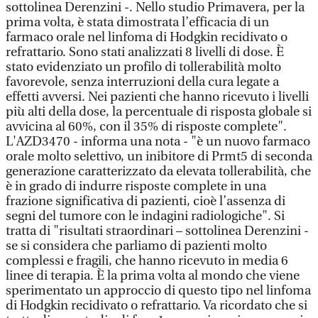
sottolinea Derenzini -. Nello studio Primavera, per la
prima volta, è stata dimostrata l’efficacia di un
farmaco orale nel linfoma di Hodgkin recidivato o
refrattario. Sono stati analizzati 8 livelli di dose. È
stato evidenziato un profilo di tollerabilità molto
favorevole, senza interruzioni della cura legate a
effetti avversi. Nei pazienti che hanno ricevuto i livelli
più alti della dose, la percentuale di risposta globale si
avvicina al 60%, con il 35% di risposte complete".
L'AZD3470 - informa una nota - "è un nuovo farmaco
orale molto selettivo, un inibitore di Prmt5 di seconda
generazione caratterizzato da elevata tollerabilità, che
è in grado di indurre risposte complete in una
frazione significativa di pazienti, cioè l’assenza di
segni del tumore con le indagini radiologiche". Si
tratta di "risultati straordinari – sottolinea Derenzini -
se si considera che parliamo di pazienti molto
complessi e fragili, che hanno ricevuto in media 6
linee di terapia. È la prima volta al mondo che viene
sperimentato un approccio di questo tipo nel linfoma
di Hodgkin recidivato o refrattario. Va ricordato che si