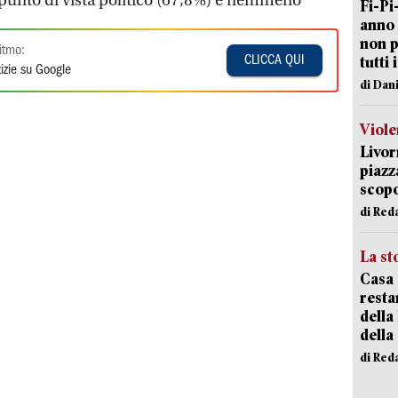
punto di vista politico (67,8%) e nemmeno
Fi-Pi
anno 
non p
itmo:
tutti 
CLICCA QUI
izie su Google
di Dan
Viole
Livor
piazz
scopo
di Red
La st
Casa 
resta
della
della
di Red