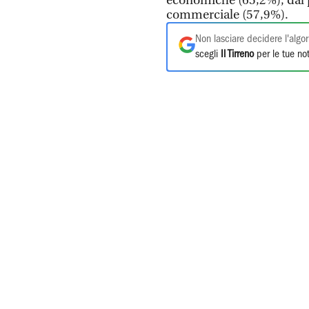
economiche (65,2%); dal 
commerciale (57,9%).
Non lasciare decidere l'algor
scegli
Il Tirreno
per le tue not