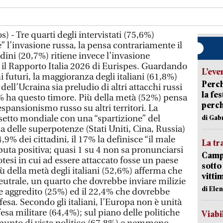
- Tre quarti degli intervistati (75,6%)
e” l’invasione russa, la pensa contrariamente il
dini (20,7%) ritiene invece l’invasione
a il Rapporto Italia 2026 di Eurispes. Guardando
L’eve
hi futuri, la maggioranza degli italiani (61,8%)
Perch
ell’Ucraina sia preludio di altri attacchi russi
la fe
% ha questo timore. Più della metà (52%) pensa
perch
espansionismo russo su altri territori. La
ssetto mondiale con una “spartizione” del
di Gab
 delle superpotenze (Stati Uniti, Cina, Russia)
,9% dei cittadini, il 17% la definisce “il male
La tr
eputa positiva; quasi 1 su 4 non sa pronunciarsi
Campi
otesi in cui ad essere attaccato fosse un paese
sotto
ù della metà degli italiani (52,6%) afferma che
vitti
neutrale, un quarto che dovrebbe inviare milizie
di Ele
se aggredito (25%) ed il 22,4% che dovrebbe
fesa. Secondo gli italiani, l’Europa non è unità
fesa militare (64,4%); sul piano delle politiche
Viabi