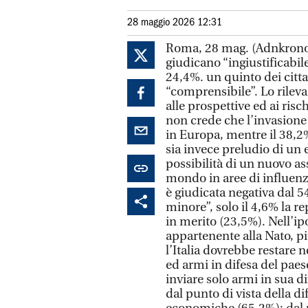
28 maggio 2026 12:31
Roma, 28 mag. (Adnkronos) 
giudicano “ingiustificabil
24,4%. un quinto dei citta
“comprensibile”. Lo rilev
alle prospettive ed ai risc
non crede che l’invasione d
in Europa, mentre il 38,2
sia invece preludio di un 
possibilità di un nuovo a
mondo in aree di influenza
è giudicata negativa dal 54
minore”, solo il 4,6% la r
in merito (23,5%). Nell’ip
appartenente alla Nato, pi
l’Italia dovrebbe restare 
ed armi in difesa del pae
inviare solo armi in sua di
dal punto di vista della di