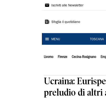
Il
Iscriviti alle Newsletter
Tirreno
Sfoglia il quotidiano
MENU
TOSCANA
Livorno
Firenze
Cecina-Rosignano
Emp
Ucraina: Eurispes
preludio di altri