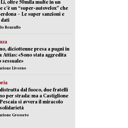
-Li, oltre 50mila multe in un
e c’è un “super-autovelox” che
erdona – Le super sanzioni e
i dati
ilo Renzullo
nza
no, diciottenne presa a pugni in
a Attias: «Sono stata aggredita
 sessuale»
azione Livorno
oria
distrutta dal fuoco, due fratelli
no per strada: ma a Castiglione
 Pescaia si avvera il miracolo
 solidarietà
azione Grosseto