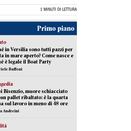
1 MINUTI DI LETTURA
Primo piano
nto
é in Versilia sono tutti pazzi per
sta in mare aperto? Come nasce e
é è legale il Boat Party
riele Buffoni
agedia
 Bisenzio, muore schiacciato
 un pallet ribaltato: è la quarta
ma sul lavoro in meno di 48 ore
na Andreini
lità