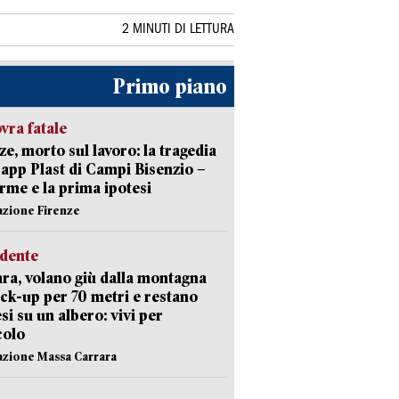
2 MINUTI DI LETTURA
Primo piano
ra fatale
ze, morto sul lavoro: la tragedia
Capp Plast di Campi Bisenzio –
arme e la prima ipotesi
azione Firenze
idente
ra, volano giù dalla montagna
ick-up per 70 metri e restano
si su un albero: vivi per
colo
azione Massa Carrara