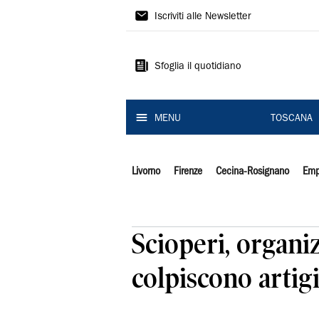
Il
Iscriviti alle Newsletter
Tirreno
Sfoglia il quotidiano
MENU
TOSCANA
Livorno
Firenze
Cecina-Rosignano
Emp
Scioperi, organi
colpiscono artig