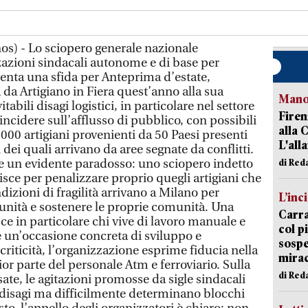
s) - Lo sciopero generale nazionale
azioni sindacali autonome e di base per
nta una sfida per Anteprima d’estate,
a Artigiano in Fiera quest’anno alla sua
Manov
tabili disagi logistici, in particolare nel settore
Firen
 incidere sull’afflusso di pubblico, con possibili
alla 
.000 artigiani provenienti da 50 Paesi presenti
L'all
 dei quali arrivano da aree segnate da conflitti.
e un evidente paradosso: uno sciopero indetto
di Red
isce per penalizzare proprio quegli artigiani che
dizioni di fragilità arrivano a Milano per
L’inc
tunità e sostenere le proprie comunità. Una
Carra
e in particolare chi vive di lavoro manuale e
col p
 un’occasione concreta di sviluppo e
sospe
criticità, l’organizzazione esprime fiducia nella
mira
or parte del personale Atm e ferroviario. Sulla
di Red
ate, le agitazioni promosse da sigle sindacali
disagi ma difficilmente determinano blocchi