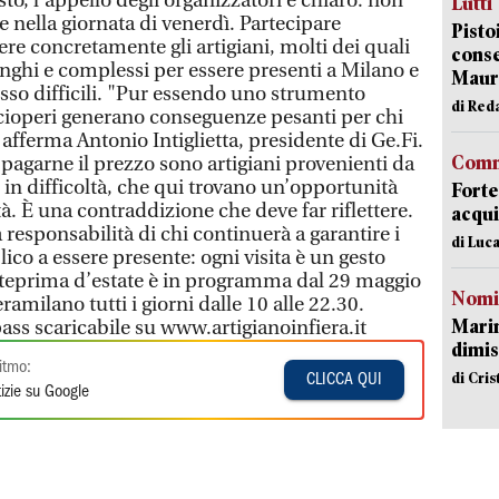
esto, l’appello degli organizzatori è chiaro: non
Lutti
e nella giornata di venerdì. Partecipare
Pisto
ere concretamente gli artigiani, molti dei quali
conse
unghi e complessi per essere presenti a Milano e
Mauro
esso difficili. "Pur essendo uno strumento
di Red
 scioperi generano conseguenze pesanti per chi
- afferma Antonio Intiglietta, presidente di Ge.Fi.
Comm
pagarne il prezzo sono artigiani provenienti da
o in difficoltà, che qui trovano un’opportunità
Forte
tà. È una contraddizione che deve far riflettere.
acqui
 responsabilità di chi continuerà a garantire i
di Luca
lico a essere presente: ogni visita è un gesto
nteprima d’estate è in programma dal 29 maggio
Nomi
amilano tutti i giorni dalle 10 alle 22.30.
Mari
pass scaricabile su www.artigianoinfiera.it
dimis
itmo:
di Cri
CLICCA QUI
izie su Google