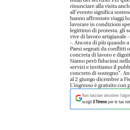
totali del servizio. Per qu
rinunciare alla visita anch
all’evento significa sosten
hanno affrontato viaggi l
lavorare in condizioni sp
legittimo di protesta, gli
vive di lavoro artigianale 
-. Ancora di più quando a 
Paesi segnati da conflitti 
concreta di lavoro e digni
Siamo però fiduciosi nella
servizi e invitiamo il pubb
concreto di sostegno". A
al 2 giungo dicembre a Fier
L’ingresso è gratuito con 
Non lasciare decidere l'algor
scegli
Il Tirreno
per le tue not