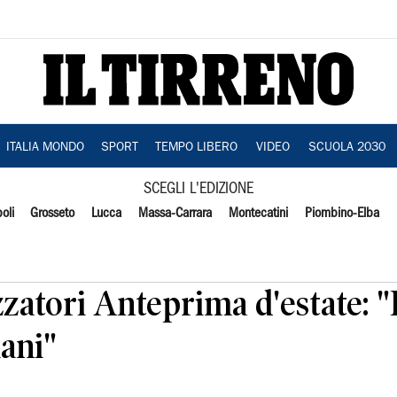
ITALIA MONDO
SPORT
TEMPO LIBERO
VIDEO
SCUOLA 2030
SCEGLI L'EDIZIONE
oli
Grosseto
Lucca
Massa-Carrara
Montecatini
Piombino-Elba
zzatori Anteprima d'estate: "
iani"