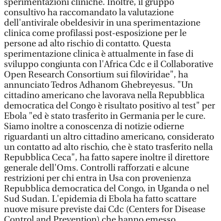
sperimentazioni cliniche. Inoltre, il gruppo
consultivo ha raccomandato la valutazione
dell'antivirale obeldesivir in una sperimentazione
clinica come profilassi post-esposizione per le
persone ad alto rischio di contatto. Questa
sperimentazione clinica è attualmente in fase di
sviluppo congiunta con l'Africa Cdc e il Collaborative
Open Research Consortium sui filoviridae", ha
annunciato Tedros Adhanom Ghebreyesus. "Un
cittadino americano che lavorava nella Repubblica
democratica del Congo è risultato positivo al test" per
Ebola "ed è stato trasferito in Germania per le cure.
Siamo inoltre a conoscenza di notizie odierne
riguardanti un altro cittadino americano, considerato
un contatto ad alto rischio, che è stato trasferito nella
Repubblica Ceca", ha fatto sapere inoltre il direttore
generale dell'Oms. Controlli rafforzati e alcune
restrizioni per chi entra in Usa con provenienza
Repubblica democratica del Congo, in Uganda o nel
Sud Sudan. L'epidemia di Ebola ha fatto scattare
nuove misure previste dai Cdc (Centers for Disease
Control and Prevention) che hanno emesso