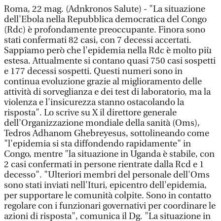
Roma, 22 mag. (Adnkronos Salute) - "La situazione
dell'Ebola nella Repubblica democratica del Congo
(Rdc) è profondamente preoccupante. Finora sono
stati confermati 82 casi, con 7 decessi accertati.
Sappiamo però che l'epidemia nella Rdc è molto più
estesa. Attualmente si contano quasi 750 casi sospetti
e 177 decessi sospetti. Questi numeri sono in
continua evoluzione grazie al miglioramento delle
attività di sorveglianza e dei test di laboratorio, ma la
violenza e l'insicurezza stanno ostacolando la
risposta". Lo scrive su X il direttore generale
dell'Organizzazione mondiale della sanità (Oms),
Tedros Adhanom Ghebreyesus, sottolineando come
"l'epidemia si sta diffondendo rapidamente" in
Congo, mentre "la situazione in Uganda è stabile, con
2 casi confermati in persone rientrate dalla Rcd e 1
decesso". "Ulteriori membri del personale dell'Oms
sono stati inviati nell'Ituri, epicentro dell'epidemia,
per supportare le comunità colpite. Sono in contatto
regolare con i funzionari governativi per coordinare le
azioni di risposta", comunica il Dg. "La situazione in