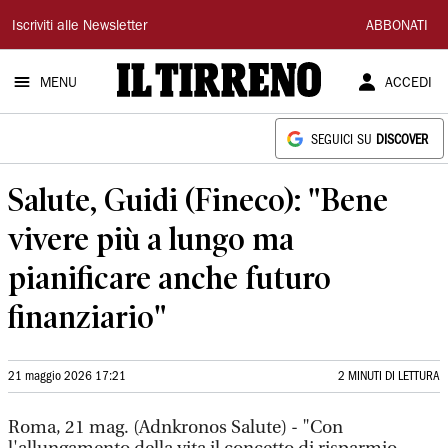
Il
Iscriviti alle Newsletter
ABBONATI
Tirreno
MENU
ACCEDI
SEGUICI SU
DISCOVER
Salute, Guidi (Fineco): "Bene
vivere più a lungo ma
pianificare anche futuro
finanziario"
21 maggio 2026 17:21
2 MINUTI DI LETTURA
Roma, 21 mag. (Adnkronos Salute) - "Con