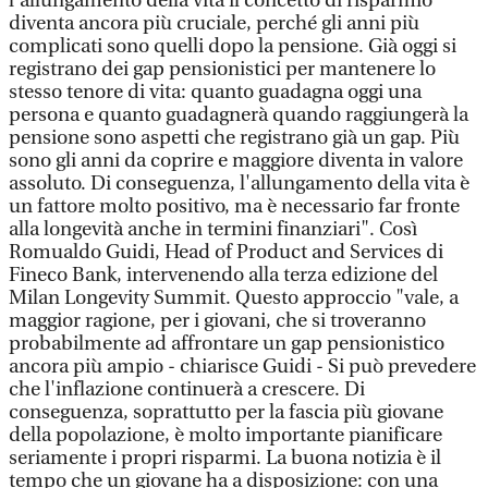
l'allungamento della vita il concetto di risparmio
diventa ancora più cruciale, perché gli anni più
complicati sono quelli dopo la pensione. Già oggi si
registrano dei gap pensionistici per mantenere lo
stesso tenore di vita: quanto guadagna oggi una
persona e quanto guadagnerà quando raggiungerà la
pensione sono aspetti che registrano già un gap. Più
sono gli anni da coprire e maggiore diventa in valore
assoluto. Di conseguenza, l'allungamento della vita è
un fattore molto positivo, ma è necessario far fronte
alla longevità anche in termini finanziari". Così
Romualdo Guidi, Head of Product and Services di
Fineco Bank, intervenendo alla terza edizione del
Milan Longevity Summit. Questo approccio "vale, a
maggior ragione, per i giovani, che si troveranno
probabilmente ad affrontare un gap pensionistico
ancora più ampio - chiarisce Guidi - Si può prevedere
che l'inflazione continuerà a crescere. Di
conseguenza, soprattutto per la fascia più giovane
della popolazione, è molto importante pianificare
seriamente i propri risparmi. La buona notizia è il
tempo che un giovane ha a disposizione: con una