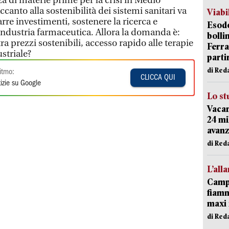
nza di materie prime per la crisi in Medio
ccanto alla sostenibilità dei sistemi sanitari va
Viabi
rarre investimenti, sostenere la ricerca e
Esodo
ndustria farmaceutica. Allora la domanda è:
bolli
ra prezzi sostenibili, accesso rapido alle terapie
Ferr
striale?
parti
di Red
itmo:
CLICCA QUI
izie su Google
Lo st
Vacan
24 mi
avanz
di Red
L’all
Campi
fiamm
maxi 
di Red