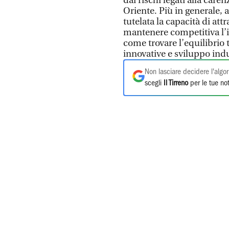
dai rischi legati alla care
Oriente. Più in generale, a
tutelata la capacità di att
mantenere competitiva l’i
come trovare l’equilibrio t
innovative e sviluppo indu
Non lasciare decidere l'algor
scegli
Il Tirreno
per le tue not