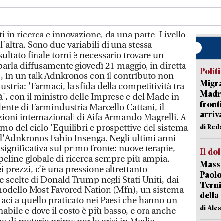
 in ricerca e innovazione, da una parte. Livello
l’altra. Sono due variabili di una stessa
ultato finale torni è necessario trovare un
 parla diffusamente giovedì 21 maggio, in diretta
Polit
9, in un talk Adnkronos con il contributo non
Migra
tria: 'Farmaci, la sfida della competitività tra
Madri
à', con il ministro delle Imprese e del Made in
front
idente di Farmindustria Marcello Cattani, il
arriva
azioni internazionali di Aifa Armando Magrelli. A
imo del ciclo 'Equilibri e prospettive del sistema
di Red
dell'Adnkronos Fabio Insenga. Negli ultimi anni
 significativa sul primo fronte: nuove terapie,
Il do
peline globale di ricerca sempre più ampia.
Massa
ei prezzi, c’è una pressione altrettanto
Paolo
e scelte di Donald Trump negli Stati Uniti, dai
Terni
modello Most Favored Nation (Mfn), un sistema
della
maci a quello praticato nei Paesi che hanno un
di Ale
abile e dove il costo è più basso, e ora anche