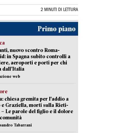
2 MINUTI DI LETTURA
Primo piano
ica
nti, nuovo scontro Roma-
d: in Spagna subito controlli a
iere, aeroporti e porti per chi
 dall’Italia
azione web
lore
: chiesa gremita per l'addio a
 e Graziella, morti sulla Rieti-
 – Le parole del figlio e il dolore
 comunità
ssandro Tabarrani