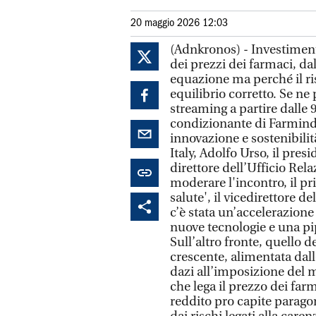
20 maggio 2026 12:03
(Adnkronos) - Investimenti
dei prezzi dei farmaci, dal
equazione ma perché il ris
equilibrio corretto. Se ne
streaming a partire dalle 
condizionante di Farmindus
innovazione e sostenibilit
Italy, Adolfo Urso, il pres
direttore dell’Ufficio Rel
moderare l'incontro, il pr
salute', il vicedirettore 
c’è stata un’accelerazione
nuove tecnologie e una pi
Sull’altro fronte, quello d
crescente, alimentata dall
dazi all’imposizione del 
che lega il prezzo dei far
reddito pro capite paragon