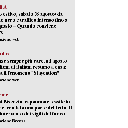
lità
 estivo, sabato (8 agosto) da
no nero e traffico intenso fino a
agosto – Quando conviene
re
azione web
udio
ze sempre più care, ad agosto
lioni di italiani restano a casa:
a il fenomeno "Staycation"
azione web
arme
 Bisenzio, capannone tessile in
e: crollata una parte del tetto. Il
intervento dei vigili del fuoco
azione Firenze