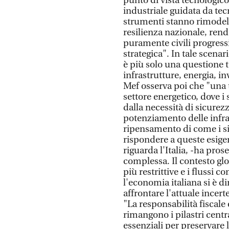
punto di vista tecnologic
industriale guidata da tec
strumenti stanno rimodell
resilienza nazionale, re
puramente civili progress
strategica". In tale scena
è più solo una questione 
infrastrutture, energia, inv
Mef osserva poi che "una
settore energetico, dove i
dalla necessità di sicurez
potenziamento delle infra
ripensamento di come i sis
rispondere a queste esige
riguarda l'Italia, -ha pro
complessa. Il contesto glob
più restrittive e i flussi
l'economia italiana si è d
affrontare l'attuale incert
"La responsabilità fiscal
rimangono i pilastri centr
essenziali per preservare la