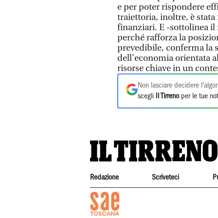
e per poter rispondere ef
traiettoria, inoltre, è sta
finanziari. E -sottolinea 
perché rafforza la posizio
prevedibile, conferma la so
dell'economia orientata a
risorse chiave in un cont
Non lasciare decidere l'algor
scegli
Il Tirreno
per le tue not
Redazione
Scriveteci
P