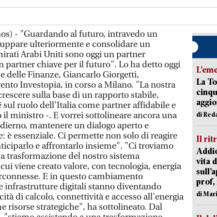
os) - "Guardando al futuro, intravedo un
luppare ulteriormente e consolidare un
mirati Arabi Uniti sono oggi un partner
n partner chiave per il futuro". Lo ha detto oggi
L’em
e delle Finanze, Giancarlo Giorgetti,
La To
vento Investopia, in corso a Milano. "La nostra
cinqu
rescere sulla base di un rapporto stabile,
aggi
 sul ruolo dell’Italia come partner affidabile e
o il ministro -. E vorrei sottolineare ancora una
di Red
 odierno, mantenere un dialogo aperto e
e: è essenziale. Ci permette non solo di reagire
Il rit
iciparlo e affrontarlo insieme". "Ci troviamo
Addio
a trasformazione del nostro sistema
vita 
ui viene creato valore, con tecnologia, energia
sull’
erconnesse. E in questo cambiamento
prof,
e le infrastrutture digitali stanno diventando
di Mar
cità di calcolo, connettività e accesso all'energia
 risorse strategiche", ha sottolineato. Dal