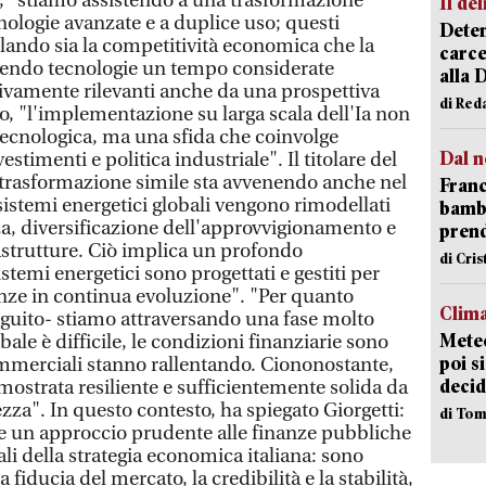
o, "stiamo assistendo a una trasformazione
Il del
nologie avanzate e a duplice uso; questi
Deten
ando sia la competitività economica che la
carce
ndendo tecnologie un tempo considerate
alla 
ivamente rilevanti anche da una prospettiva
di Red
rio, "l'implementazione su larga scala dell'Ia non
tecnologica, ma una sfida che coinvolge
Dal n
estimenti e politica industriale". Il titolare del
 trasformazione simile sta avvenendo anche nel
Franc
 sistemi energetici globali vengono rimodellati
bambi
za, diversificazione dell'approvvigionamento e
pren
strutture. Ciò implica un profondo
di Cri
temi energetici sono progettati e gestiti per
nze in continua evoluzione". "Per quanto
Clima
seguito- stiamo attraversando una fase molto
Meteo
ale è difficile, le condizioni finanziarie sono
poi s
 commerciali stanno rallentando. Ciononostante,
decid
imostrata resiliente e sufficientemente solida da
ezza". In questo contesto, ha spiegato Giorgetti:
di Tom
e e un approccio prudente alle finanze pubbliche
ali della strategia economica italiana: sono
 fiducia del mercato, la credibilità e la stabilità,