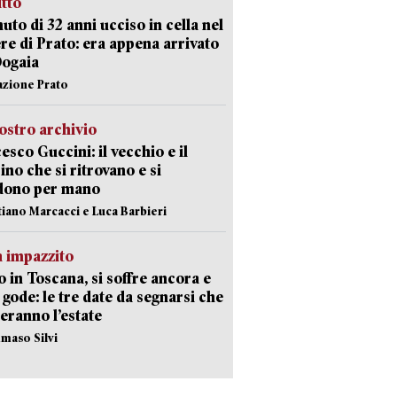
itto
uto di 32 anni ucciso in cella nel
re di Prato: era appena arrivato
Dogaia
azione Prato
ostro archivio
esco Guccini: il vecchio e il
no che si ritrovano e si
dono per mano
stiano Marcacci e Luca Barbieri
 impazzito
 in Toscana, si soffre ancora e
i gode: le tre date da segnarsi che
eranno l’estate
maso Silvi