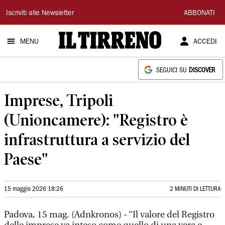
Il
Iscriviti alle Newsletter
ABBONATI
Tirreno
MENU
ACCEDI
SEGUICI SU
DISCOVER
Imprese, Tripoli
(Unioncamere): "Registro è
infrastruttura a servizio del
Paese"
15 maggio 2026 18:26
2 MINUTI DI LETTURA
Padova, 15 mag. (Adnkronos) - “Il valore del Registro