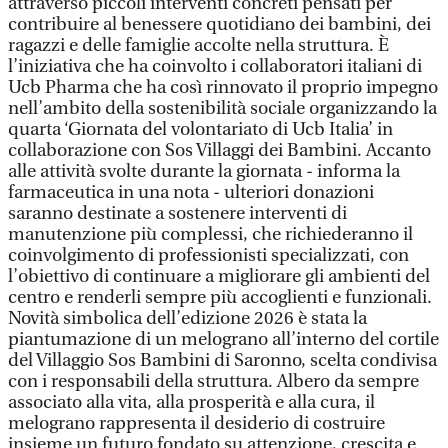
attraverso piccoli interventi concreti pensati per
contribuire al benessere quotidiano dei bambini, dei
ragazzi e delle famiglie accolte nella struttura. È
l’iniziativa che ha coinvolto i collaboratori italiani di
Ucb Pharma che ha così rinnovato il proprio impegno
nell’ambito della sostenibilità sociale organizzando la
quarta ‘Giornata del volontariato di Ucb Italia’ in
collaborazione con Sos Villaggi dei Bambini. Accanto
alle attività svolte durante la giornata - informa la
farmaceutica in una nota - ulteriori donazioni
saranno destinate a sostenere interventi di
manutenzione più complessi, che richiederanno il
coinvolgimento di professionisti specializzati, con
l’obiettivo di continuare a migliorare gli ambienti del
centro e renderli sempre più accoglienti e funzionali.
Novità simbolica dell’edizione 2026 è stata la
piantumazione di un melograno all’interno del cortile
del Villaggio Sos Bambini di Saronno, scelta condivisa
con i responsabili della struttura. Albero da sempre
associato alla vita, alla prosperità e alla cura, il
melograno rappresenta il desiderio di costruire
insieme un futuro fondato su attenzione, crescita e