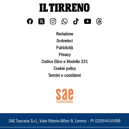
Redazione
Scriveteci
Pubblicità
Privacy
Codice Etico e Modello 231
Cookie policy
Termini e condizioni
SAE Toscana S.r.l., Viale Vittorio Alfieri 9, Livorno – PI 02054410499