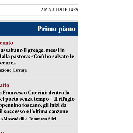
2 MINUTI DI LETTURA
Primo piano
cconto
i assaltano il gregge, messi in
dalla pastora: «Così ho salvato le
pecore»
azione Carrara
ratto
 Francesco Guccini: dentro la
del poeta senza tempo – Il rifugio
appennino toscano, gli inizi da
 il successo e l’ultima canzone
io Moscadelli e Tommaso Silvi