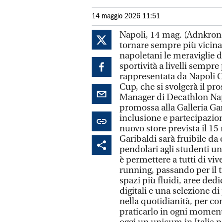
14 maggio 2026 11:51
Napoli, 14 mag. (Adnkrono
tornare sempre più vicina a
napoletani le meraviglie d
sportività a livelli sempre
rappresentata da Napoli C
Cup, che si svolgerà il pr
Manager di Decathlon Napo
promossa alla Galleria Ga
inclusione e partecipazion
nuovo store prevista il 15
Garibaldi sarà fruibile da 
pendolari agli studenti univ
è permettere a tutti di viv
running, passando per il t
spazi più fluidi, aree dedi
digitali e una selezione d
nella quotidianità, per co
praticarlo in ogni moment