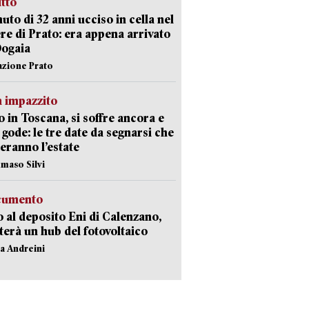
itto
uto di 32 anni ucciso in cella nel
re di Prato: era appena arrivato
Dogaia
azione Prato
 impazzito
 in Toscana, si soffre ancora e
i gode: le tre date da segnarsi che
eranno l’estate
maso Silvi
ocumento
 al deposito Eni di Calenzano,
terà un hub del fotovoltaico
na Andreini