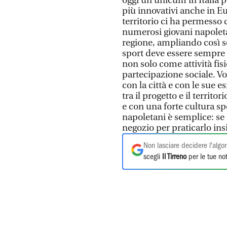
oggi un unicum in Italia pe
più innovativi anche in Eu
territorio ci ha permesso
numerosi giovani napolet
regione, ampliando così se
sport deve essere sempre 
non solo come attività fi
partecipazione sociale. V
con la città e con le sue e
tra il progetto e il territo
e con una forte cultura sp
napoletani è semplice: se 
negozio per praticarlo ins
Non lasciare decidere l'algor
scegli
Il Tirreno
per le tue not