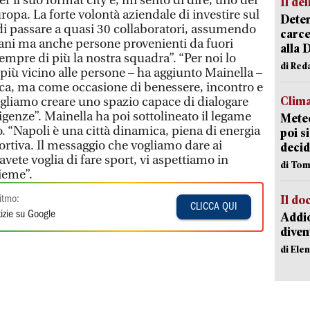
r il suo format city e, mi sento di dire, uno dei
Il del
ropa. La forte volontà aziendale di investire sul
Deten
 di passare a quasi 30 collaboratori, assumendo
carce
ani ma anche persone provenienti da fuori
alla 
mpre di più la nostra squadra”. “Per noi lo
di Red
più vicino alle persone – ha aggiunto Mainella –
sica, ma come occasione di benessere, incontro e
Clima
ogliamo creare uno spazio capace di dialogare
sigenze”. Mainella ha poi sottolineato il legame
Meteo
rio. “Napoli è una città dinamica, piena di energia
poi s
ortiva. Il messaggio che vogliamo dare ai
decid
avete voglia di fare sport, vi aspettiamo in
di Tom
ieme”.
Il d
itmo:
CLICCA QUI
izie su Google
Addio
diven
di Ele