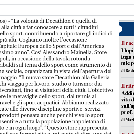
s) - “La volontà di Decathlon è quella di
lla città e far conoscere a tutti i cittadini
ello sport, contribuendo a riportare gli indici di
 più alti. Cogliamo inoltre l’occasione
Il ra
apitale Europea dello Sport e dall’America’s
I lup
ossimo anno”. Così Alessandro Mainella, Store
fuga 
li, in occasione della tavola rotonda
mie 
ribaldi sul tema dello sport come strumento di
e sociale, organizzata in vista dell’apertura del
di Red
 maggio. “Il nuovo store Decathlon alla Galleria
chi viaggia per lavoro, studio o turismo: dai
Il rit
ersitari, fino ai visitatori della città. L’obiettivo
Addio
ere le meraviglie dello sport, dal tennis al
vita 
ravel e gli sport acquatici. Abbiamo realizzato
sull’
cate alle diverse discipline sportive, servizi
prof,
i prodotti pensata anche per chi vive lo sport
di Mar
nsentire a tutta la popolazione napoletana di
o e in ogni luogo”. “Questo store rappresenta