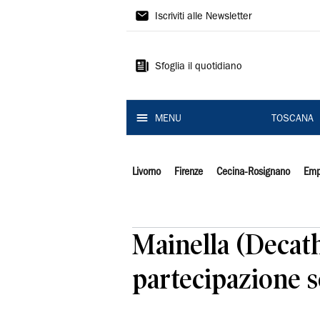
Il
Iscriviti alle Newsletter
Tirreno
Sfoglia il quotidiano
MENU
TOSCANA
Livorno
Firenze
Cecina-Rosignano
Emp
Mainella (Decath
partecipazione s