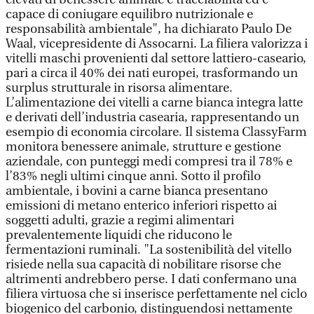
capace di coniugare equilibro nutrizionale e
responsabilità ambientale", ha dichiarato Paulo De
Waal, vicepresidente di Assocarni. La filiera valorizza i
vitelli maschi provenienti dal settore lattiero-caseario,
pari a circa il 40% dei nati europei, trasformando un
surplus strutturale in risorsa alimentare.
L’alimentazione dei vitelli a carne bianca integra latte
e derivati dell’industria casearia, rappresentando un
esempio di economia circolare. Il sistema ClassyFarm
monitora benessere animale, strutture e gestione
aziendale, con punteggi medi compresi tra il 78% e
l’83% negli ultimi cinque anni. Sotto il profilo
ambientale, i bovini a carne bianca presentano
emissioni di metano enterico inferiori rispetto ai
soggetti adulti, grazie a regimi alimentari
prevalentemente liquidi che riducono le
fermentazioni ruminali. "La sostenibilità del vitello
risiede nella sua capacità di nobilitare risorse che
altrimenti andrebbero perse. I dati confermano una
filiera virtuosa che si inserisce perfettamente nel ciclo
biogenico del carbonio, distinguendosi nettamente