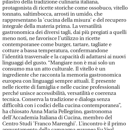
pilastro della tradizione culinaria italiana,
protagonista di ricette storiche come ossobuco, vitello
tonnato, saltimbocca, arrosti in umido, che
rappresentano la 'cucina della misura' e del recupero
integrale della materia prima. La versatilità
gastronomica dei diversi tagli, dai più pregiati a quelli
meno noti, ne favorisce l’utilizzo in ricette
contemporanee come burger, tartare, tagliate e
cotture a bassa temperatura, confermandone
l’identità trasversale e la capacità di adattarsi ai nuovi
linguaggi del gusto. “Mangiare non è mai solo un
consumo ma un atto culturale. Il vitello è un
ingrediente che racconta la memoria gastronomica
europea con linguaggi sempre attuali. È presente
nelle ricette di famiglia e nelle cucine professionali
perché unisce accessibilità, versatilità e coerenza
tecnica. Conserva la tradizione e dialoga senza
difficoltà con i codici della cucina contemporanea”,
ha chiosato Anna Maria Pellegrino, gastronoma
dell’Accademia Italiana di Cucina, membro del
Centro Studi 'Franco Marenghi'. L’incontro è il primo
appuntamento della campagna europea Eu Veal