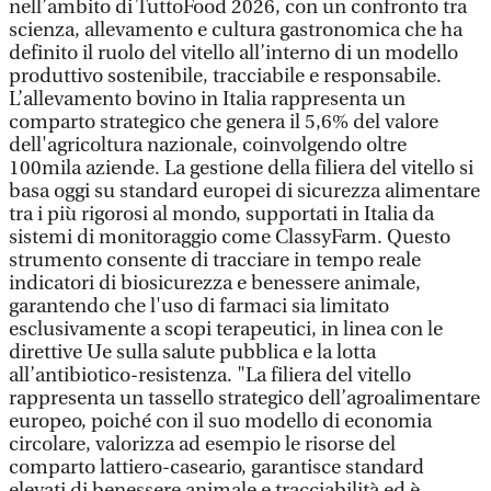
nell’ambito di TuttoFood 2026, con un confronto tra
scienza, allevamento e cultura gastronomica che ha
definito il ruolo del vitello all’interno di un modello
produttivo sostenibile, tracciabile e responsabile.
L’allevamento bovino in Italia rappresenta un
comparto strategico che genera il 5,6% del valore
dell'agricoltura nazionale, coinvolgendo oltre
100mila aziende. La gestione della filiera del vitello si
basa oggi su standard europei di sicurezza alimentare
tra i più rigorosi al mondo, supportati in Italia da
sistemi di monitoraggio come ClassyFarm. Questo
strumento consente di tracciare in tempo reale
indicatori di biosicurezza e benessere animale,
garantendo che l'uso di farmaci sia limitato
esclusivamente a scopi terapeutici, in linea con le
direttive Ue sulla salute pubblica e la lotta
all’antibiotico-resistenza. "La filiera del vitello
rappresenta un tassello strategico dell’agroalimentare
europeo, poiché con il suo modello di economia
circolare, valorizza ad esempio le risorse del
comparto lattiero-caseario, garantisce standard
elevati di benessere animale e tracciabilità ed è