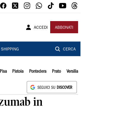
ACCEDI
ABBONATI
SHIPPING
CERCA
Pisa
Pistoia
Pontedera
Prato
Versilia
SEGUICI SU
DISCOVER
izumab in