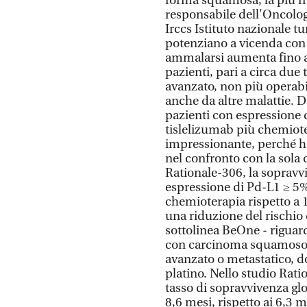
forma squamosa, la più fr
responsabile dell'Oncolo
Irccs Istituto nazionale tu
potenziano a vicenda con u
ammalarsi aumenta fino a 
pazienti, pari a circa due t
avanzato, non più operabil
anche da altre malattie. D
pazienti con espressione
tislelizumab più chemiot
impressionante, perché h
nel confronto con la sola 
Rationale-306, la sopravv
espressione di Pd-L1 ≥ 5%
chemioterapia rispetto a 
una riduzione del rischio 
sottolinea BeOne - riguar
con carcinoma squamoso d
avanzato o metastatico, 
platino. Nello studio Rati
tasso di sopravvivenza glo
8,6 mesi, rispetto ai 6,3 