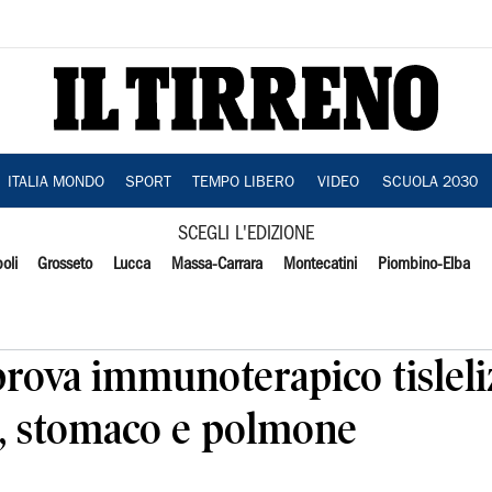
ITALIA MONDO
SPORT
TEMPO LIBERO
VIDEO
SCUOLA 2030
SCEGLI L'EDIZIONE
oli
Grosseto
Lucca
Massa-Carrara
Montecatini
Piombino-Elba
prova immunoterapico tislel
o, stomaco e polmone