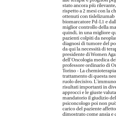
alle terapie e prognosi pe
stato ancora più rilevante
rispetto a 2 mesi con la c
ottenuti con tislelizumab 
biomarcatore Pd-L1 e dal
miglior controllo della ma
quindi, in una migliore qu
pazienti colpiti da neopla
diagnosi di tumore del po
da qui la necessità di tera
presidente di Women Agai
dell'Oncologia medica de
professore ordinario di On
Torino - La chemioterapi
trattamento di questa neop
ruolo decisivo. L'immunot
risultati importanti in div
approcci e le giuste valu
mandatorio il giudizio del
psiconcologo poi non può 
carico del paziente affet
dimostrato come ansia e d