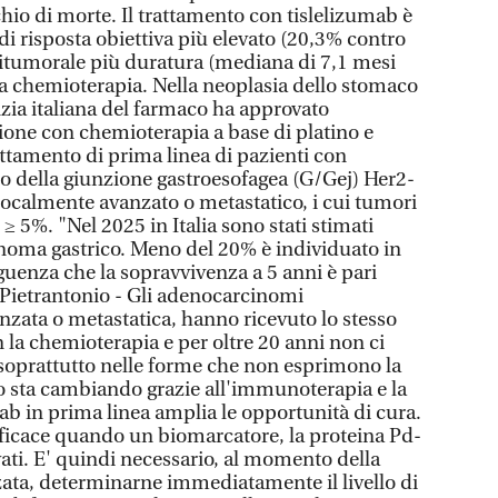
hio di morte. Il trattamento con tislelizumab è
 di risposta obiettiva più elevato (20,3% contro
titumorale più duratura (mediana di 7,1 mesi
lla chemioterapia. Nella neoplasia dello stomaco
nzia italiana del farmaco ha approvato
one con chemioterapia a base di platino e
attamento di prima linea di pazienti con
o della giunzione gastroesofagea (G/Gej) Her2-
 localmente avanzato o metastatico, i cui tumori
 5%. "Nel 2025 in Italia sono stati stimati
inoma gastrico. Meno del 20% è individuato in
eguenza che la sopravvivenza a 5 anni è pari
e Pietrantonio - Gli adenocarcinomi
anzata o metastatica, hanno ricevuto lo stesso
 la chemioterapia e per oltre 20 anni non ci
, soprattutto nelle forme che non esprimono la
o sta cambiando grazie all'immunoterapia e la
mab in prima linea amplia le opportunità di cura.
ficace quando un biomarcatore, la proteina Pd-
evati. E' quindi necessario, al momento della
zata, determinarne immediatamente il livello di