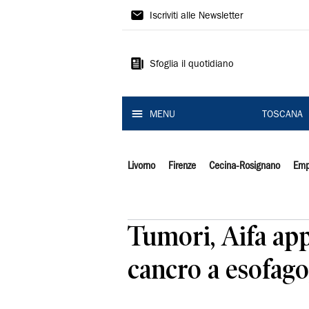
Il
Iscriviti alle Newsletter
Tirreno
Sfoglia il quotidiano
MENU
TOSCANA
Livorno
Firenze
Cecina-Rosignano
Emp
Tumori, Aifa ap
cancro a esofag