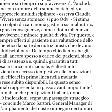
amente sui tempi di sopravvivenza". “Anche la
sone con tumore dello stomaco richiede, a
 approccio multidisciplinare - osserva Claudia
'Vivere senza stomaco, si può Odv' - Si stima
nti colpiti da carcinoma gastrico sia malnutrito,
 gravi conseguenze, come ridotta tolleranza
ravvivenza e minore qualità di vita. Per questo, è
mpre offerti al paziente una valutazione dello
dietetici da parte dei nutrizionisti, che devono
ultidisciplinare. Da tempo chiediamo che gli
iali, ancora spesso a carico dei pazienti, siano
i di assistenza e, quindi, garantiti a tutti.
sa in carico nutrizionale, è altrettanto
azienti un accesso tempestivo alle innovazioni
i efficaci in prima linea nella malattia
rese subito disponibili. In questo senso,
zumab rappresenta un passo avanti importante".
izumab anche per i pazienti italiani, dopo
 9 indicazioni, segna un passaggio strategico
 conclude Marco Sartori, General Manager di
 L'ampliamento del nostro impegno nei tumori