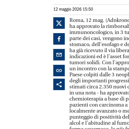
12 maggio 2026 15:50
Roma, 12 mag. (Adnkronos 
ha approvato la rimborsab
immunoncologico, in 3 tumo
parte dei casi, vengono in
stomaco, dell'esofago e 
ha già ricevuto il via libe
indicazioni ed è l'asset f
tumori solidi. Con l'approv
un incontro con la stampa,
Paese colpiti dalle 3 neop
degli importanti progressi
stimati circa 2.350 nuovi 
in una nota - ha approva
chemioterapia a base di pl
pazienti con carcinoma a 
localmente avanzato o me
punteggio di positività de
alcol e l'abitudine al fum