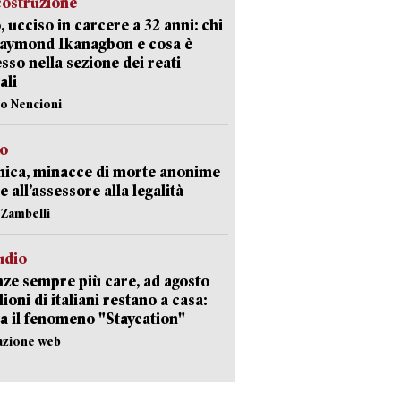
costruzione
, ucciso in carcere a 32 anni: chi
Raymond Ikanagbon e cosa è
sso nella sezione dei reati
ali
lo Nencioni
so
nica, minacce di morte anonime
e all’assessore alla legalità
n Zambelli
udio
ze sempre più care, ad agosto
lioni di italiani restano a casa:
a il fenomeno "Staycation"
azione web