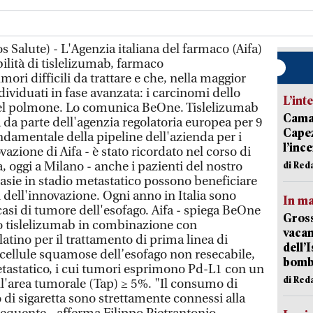
Salute) - L'Agenzia italiana del farmaco (Aifa)
ilità di tislelizumab, farmaco
ri difficili da trattare e che, nella maggior
dividuati in fase avanzata: i carcinomi dello
L’int
del polmone. Lo comunica BeOne. Tislelizumab
Camai
ra da parte dell'agenzia regolatoria europea per 9
Capez
ondamentale della pipeline dell'azienda per i
l’inc
azione di Aifa - è stato ricordato nel corso di
 oggi a Milano - anche i pazienti del nostro
di Red
lasie in stadio metastatico possono beneficiare
 dell'innovazione. Ogni anno in Italia sono
In ma
casi di tumore dell'esofago. Aifa - spiega BeOne
Gross
to tislelizumab in combinazione con
vacan
atino per il trattamento di prima linea di
dell’
cellule squamose dell’esofago non resecabile,
bom
tastatico, i cui tumori esprimono Pd-L1 con un
di Red
ll'area tumorale (Tap) ≥ 5%. "Il consumo di
o di sigaretta sono strettamente connessi alla