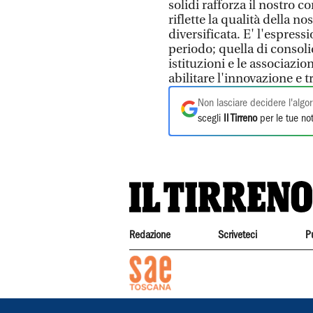
solidi rafforza il nostro 
riflette la qualità della n
diversificata. E' l'espress
periodo; quella di consoli
istituzioni e le associazio
abilitare l'innovazione e 
Non lasciare decidere l'algor
scegli
Il Tirreno
per le tue not
Redazione
Scriveteci
P