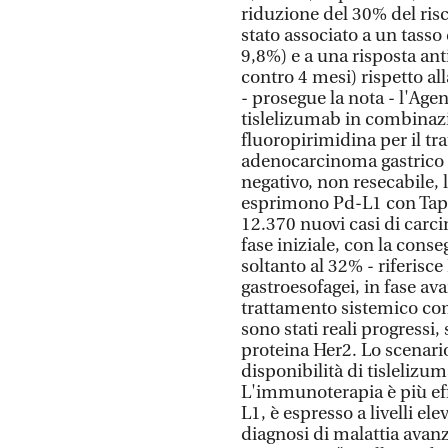
riduzione del 30% del risc
stato associato a un tasso
9,8%) e a una risposta an
contro 4 mesi) rispetto a
- prosegue la nota - l'Age
tislelizumab in combinazi
fluoropirimidina per il tr
adenocarcinoma gastrico 
negativo, non resecabile,
esprimono Pd-L1 con Tap ≥
12.370 nuovi casi di carc
fase iniziale, con la cons
soltanto al 32% - riferisc
gastroesofagei, in fase av
trattamento sistemico con
sono stati reali progressi
proteina Her2. Lo scenari
disponibilità di tislelizu
L'immunoterapia è più ef
L1, è espresso a livelli el
diagnosi di malattia avan