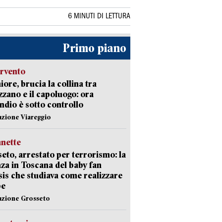
6 MINUTI DI LETTURA
Primo piano
ervento
ore, brucia la collina tra
zano e il capoluogo: ora
endio è sotto controllo
azione Viareggio
nette
eto, arrestato per terrorismo: la
za in Toscana del baby fan
Isis che studiava come realizzare
be
azione Grosseto