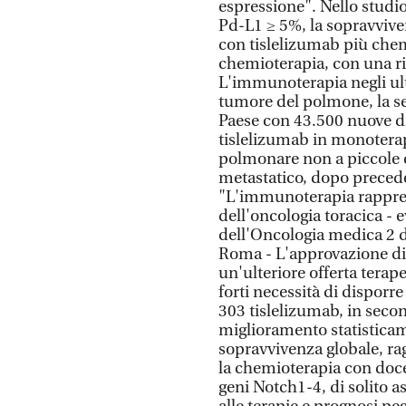
espressione". Nello studi
Pd-L1 ≥ 5%, la sopravviv
con tislelizumab più chem
chemioterapia, con una ri
L'immunoterapia negli ult
tumore del polmone, la s
Paese con 43.500 nuove di
tislelizumab in monoterap
polmonare non a piccole c
metastatico, dopo precede
"L'immunoterapia rapprese
dell'oncologia toracica -
dell'Oncologia medica 2 d
Roma - L'approvazione di 
un'ulteriore offerta tera
forti necessità di disporre
303 tislelizumab, in seco
miglioramento statisticam
sopravvivenza globale, ra
la chemioterapia con doce
geni Notch1-4, di solito a