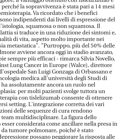
ggiore, il vantaggio ottenuto con tislelizumab è
, perché la sopravvivenza è stata pari a 14 mesi
hemioterapia. Va ricordato che i benefici
sono indipendenti dai livelli di espressione del
l'istologia, squamosa o non squamosa. Il
lattia si traduce in una riduzione dei sintomi e,
alità di vita, aspetto molto importante nei
sia metastatica". "Purtroppo, più del 50% delle
lmone avviene ancora oggi in stadio avanzato,
pie sempre più efficaci - rimarca Silvia Novello,
nst Lung Cancer in Europe (Walce), direttore
ll'ospedale San Luigi Gonzaga di Orbassano e
cologia medica all'università degli Studi di
a ha assolutamente ancora un ruolo nel
lasia: per molti pazienti svolge tuttora un
erapia con tislelizumab consente di ottenere
ersi setting. L'integrazione corretta dei vari
tazioni delle sequenze di cura rendono
 team multidisciplinare. La figura dello
esser considerata come ancillare nella presa in
to da tumore polmonare, poiché è stato
epressione possano peggiorare la risposta alle