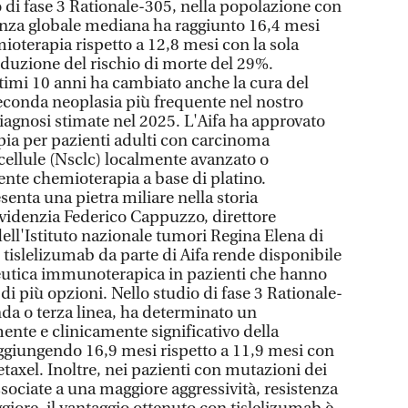
o di fase 3 Rationale-305, nella popolazione con
enza globale mediana ha raggiunto 16,4 mesi
ioterapia rispetto a 12,8 mesi con la sola
duzione del rischio di morte del 29%.
imi 10 anni ha cambiato anche la cura del
econda neoplasia più frequente nel nostro
agnosi stimate nel 2025. L'Aifa ha approvato
ia per pazienti adulti con carcinoma
ellule (Nsclc) localmente avanzato o
nte chemioterapia a base di platino.
nta una pietra miliare nella storia
 evidenzia Federico Cappuzzo, direttore
ell'Istituto nazionale tumori Regina Elena di
tislelizumab da parte di Aifa rende disponibile
peutica immunoterapica in pazienti che hanno
 di più opzioni. Nello studio di fase 3 Rationale-
nda o terza linea, ha determinato un
ente e clinicamente significativo della
ggiungendo 16,9 mesi rispetto a 11,9 mesi con
taxel. Inoltre, nei pazienti con mutazioni dei
ssociate a una maggiore aggressività, resistenza