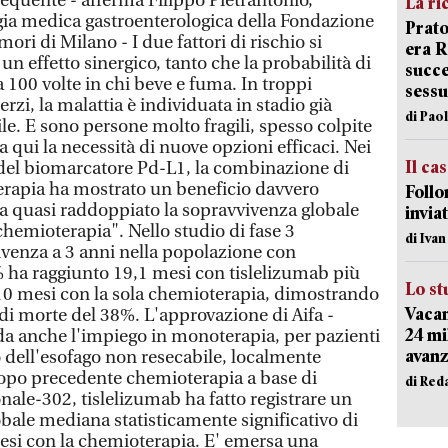
equente - afferma Filippo Pietrantonio,
La ri
gia medica gastroenterologica della Fondazione
Prato
mori di Milano - I due fattori di rischio si
era 
n effetto sinergico, tanto che la probabilità di
succe
100 volte in chi beve e fuma. In troppi
sessu
erzi, la malattia è individuata in stadio già
di Pao
e. E sono persone molto fragili, spesso colpite
a qui la necessità di nuove opzioni efficaci. Nei
Il ca
 del biomarcatore Pd-L1, la combinazione di
erapia ha mostrato un beneficio davvero
Follo
a quasi raddoppiato la sopravvivenza globale
inviat
chemioterapia". Nello studio di fase 3
di Iva
ivenza a 3 anni nella popolazione con
 ha raggiunto 19,1 mesi con tislelizumab più
Lo st
10 mesi con la sola chemioterapia, dimostrando
Vacan
di morte del 38%. L'approvazione di Aifa -
24 mi
da anche l'impiego in monoterapia, per pazienti
avanz
ell'esofago non resecabile, localmente
dopo precedente chemioterapia a base di
di Red
onale-302, tislelizumab ha fatto registrare un
bale mediana statisticamente significativo di
mesi con la chemioterapia. E' emersa una