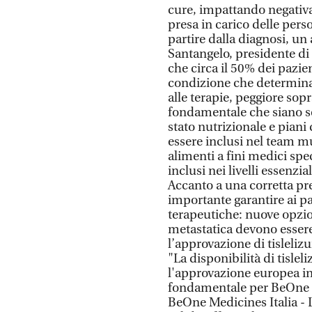
cure, impattando negativ
presa in carico delle per
partire dalla diagnosi, un
Santangelo, presidente di 
che circa il 50% dei pazie
condizione che determina
alle terapie, peggiore sop
fondamentale che siano se
stato nutrizionale e piani 
essere inclusi nel team m
alimenti a fini medici spec
inclusi nei livelli essenzial
Accanto a una corretta pre
importante garantire ai p
terapeutiche: nuove opzion
metastatica devono essere 
l’approvazione di tisleli
"La disponibilità di tislel
l'approvazione europea in
fondamentale per BeOne -
BeOne Medicines Italia -