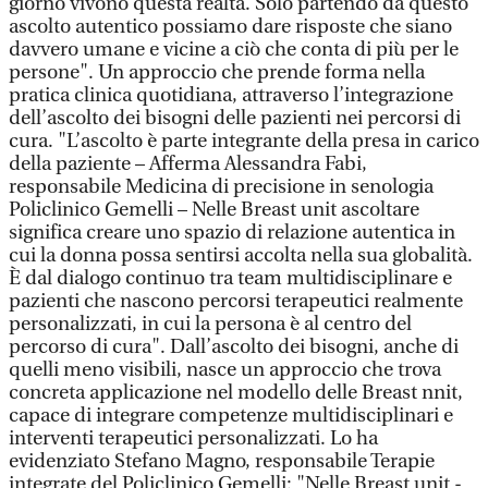
giorno vivono questa realtà. Solo partendo da questo
ascolto autentico possiamo dare risposte che siano
davvero umane e vicine a ciò che conta di più per le
persone". Un approccio che prende forma nella
pratica clinica quotidiana, attraverso l’integrazione
dell’ascolto dei bisogni delle pazienti nei percorsi di
cura. "L’ascolto è parte integrante della presa in carico
della paziente – Afferma Alessandra Fabi,
responsabile Medicina di precisione in senologia
Policlinico Gemelli – Nelle Breast unit ascoltare
significa creare uno spazio di relazione autentica in
cui la donna possa sentirsi accolta nella sua globalità.
È dal dialogo continuo tra team multidisciplinare e
pazienti che nascono percorsi terapeutici realmente
personalizzati, in cui la persona è al centro del
percorso di cura". Dall’ascolto dei bisogni, anche di
quelli meno visibili, nasce un approccio che trova
concreta applicazione nel modello delle Breast nnit,
capace di integrare competenze multidisciplinari e
interventi terapeutici personalizzati. Lo ha
evidenziato Stefano Magno, responsabile Terapie
integrate del Policlinico Gemelli: "Nelle Breast unit -