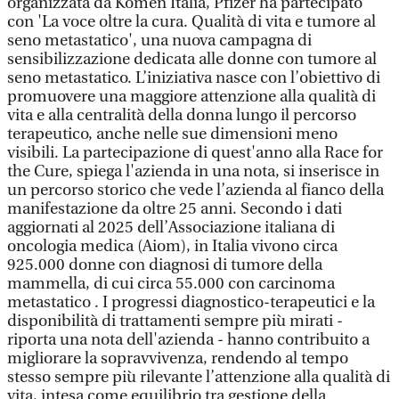
organizzata da Komen Italia, Pfizer ha partecipato
con 'La voce oltre la cura. Qualità di vita e tumore al
seno metastatico', una nuova campagna di
sensibilizzazione dedicata alle donne con tumore al
seno metastatico. L’iniziativa nasce con l’obiettivo di
promuovere una maggiore attenzione alla qualità di
vita e alla centralità della donna lungo il percorso
terapeutico, anche nelle sue dimensioni meno
visibili. La partecipazione di quest'anno alla Race for
the Cure, spiega l'azienda in una nota, si inserisce in
un percorso storico che vede l’azienda al fianco della
manifestazione da oltre 25 anni. Secondo i dati
aggiornati al 2025 dell’Associazione italiana di
oncologia medica (Aiom), in Italia vivono circa
925.000 donne con diagnosi di tumore della
mammella, di cui circa 55.000 con carcinoma
metastatico . I progressi diagnostico-terapeutici e la
disponibilità di trattamenti sempre più mirati -
riporta una nota dell'azienda - hanno contribuito a
migliorare la sopravvivenza, rendendo al tempo
stesso sempre più rilevante l’attenzione alla qualità di
vita, intesa come equilibrio tra gestione della