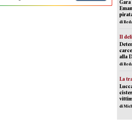
Gara 
Emanu
pirat
di Red
Il del
Deten
carce
alla 
di Red
La tr
Lucca
ciste
vitti
di Mic