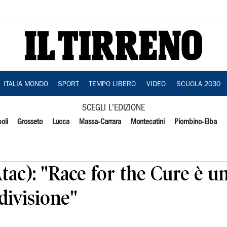
ITALIA MONDO
SPORT
TEMPO LIBERO
VIDEO
SCUOLA 2030
SCEGLI L'EDIZIONE
oli
Grosseto
Lucca
Massa-Carrara
Montecatini
Piombino-Elba
Atac): "Race for the Cure è u
divisione"