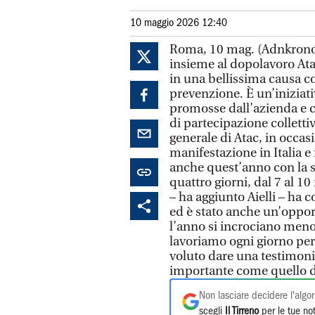
10 maggio 2026 12:40
Roma, 10 mag. (Adnkronos)
insieme al dopolavoro Ata
in una bellissima causa co
prevenzione. È un’iniziativa
promosse dall’azienda e 
di partecipazione collettiv
generale di Atac, in occas
manifestazione in Italia e
anche quest’anno con la 
quattro giorni, dal 7 al 10 
– ha aggiunto Aielli – ha c
ed è stato anche un’oppor
l’anno si incrociano men
lavoriamo ogni giorno per 
voluto dare una testimoni
importante come quello de
Non lasciare decidere l'algor
scegli
Il Tirreno
per le tue not