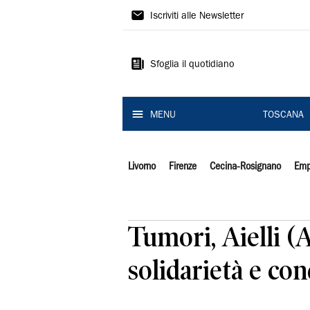
Il
Iscriviti alle Newsletter
Tirreno
Sfoglia il quotidiano
MENU
TOSCANA
Livorno
Firenze
Cecina-Rosignano
Emp
Tumori, Aielli (
solidarietà e con