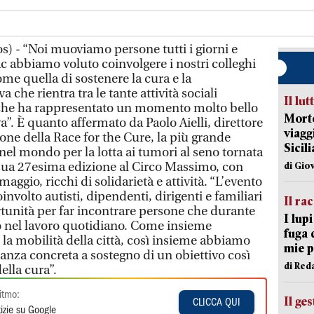
 - “Noi muoviamo persone tutti i giorni e
c abbiamo voluto coinvolgere i nostri colleghi
me quella di sostenere la cura e la
 che rientra tra le tante attività sociali
Il lut
che ha rappresentato un momento molto bello
Morto
a”. È quanto affermato da Paolo Aielli, direttore
viagg
ione della Race for the Cure, la più grande
Sicil
 nel mondo per la lotta ai tumori al seno tornata
sua 27esima edizione al Circo Massimo, con
di Gio
maggio, ricchi di solidarietà e attività. “L’evento
oinvolto autisti, dipendenti, dirigenti e familiari
Il ra
tunità per far incontrare persone che durante
I lup
o nel lavoro quotidiano. Come insieme
fuga 
la mobilità della città, così insieme abbiamo
mie 
anza concreta a sostegno di un obiettivo così
di Red
lla cura”.
itmo:
Il ge
CLICCA QUI
izie su Google