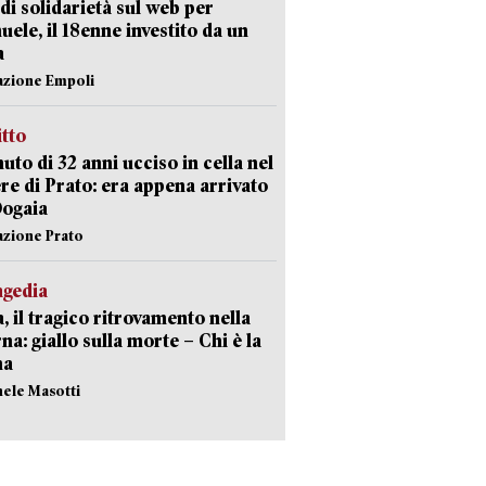
di solidarietà sul web per
ele, il 18enne investito da un
a
azione Empoli
itto
uto di 32 anni ucciso in cella nel
re di Prato: era appena arrivato
Dogaia
azione Prato
agedia
, il tragico ritrovamento nella
rna: giallo sulla morte – Chi è la
ma
hele Masotti