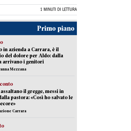
1 MINUTI DI LETTURA
Primo piano
to
 in azienda a Carrara, è il
io del dolore per Aldo: dalla
ia arrivano i genitori
vanna Mezzana
cconto
i assaltano il gregge, messi in
dalla pastora: «Così ho salvato le
pecore»
azione Carrara
sto