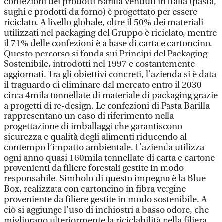
confezioni dei prodotti Barilla venduti in Italia (pasta,
sughi e prodotti da forno) è progettato per essere
riciclato. A livello globale, oltre il 50% dei materiali
utilizzati nel packaging del Gruppo è riciclato, mentre
il 71% delle confezioni è a base di carta e cartoncino.
Questo percorso si fonda sui Principi del Packaging
Sostenibile, introdotti nel 1997 e costantemente
aggiornati. Tra gli obiettivi concreti, l’azienda si è data
il traguardo di eliminare dal mercato entro il 2030
circa 4mila tonnellate di materiale di packaging grazie
a progetti di re-design. Le confezioni di Pasta Barilla
rappresentano un caso di riferimento nella
progettazione di imballaggi che garantiscono
sicurezza e qualità degli alimenti riducendo al
contempo l’impatto ambientale. L’azienda utilizza
ogni anno quasi 160mila tonnellate di carta e cartone
provenienti da filiere forestali gestite in modo
responsabile. Simbolo di questo impegno è la Blue
Box, realizzata con cartoncino in fibra vergine
proveniente da filiere gestite in modo sostenibile. A
ciò si aggiunge l’uso di inchiostri a basso odore, che
migliorano ulteriormente la riciclabilità nella filiera