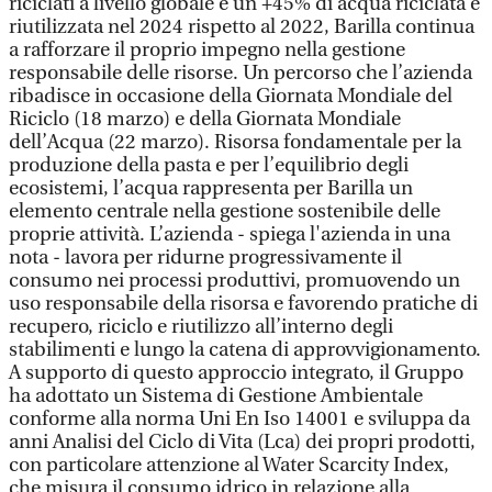
riciclati a livello globale e un +45% di acqua riciclata e
riutilizzata nel 2024 rispetto al 2022, Barilla continua
a rafforzare il proprio impegno nella gestione
responsabile delle risorse. Un percorso che l’azienda
ribadisce in occasione della Giornata Mondiale del
Riciclo (18 marzo) e della Giornata Mondiale
dell’Acqua (22 marzo). Risorsa fondamentale per la
produzione della pasta e per l’equilibrio degli
ecosistemi, l’acqua rappresenta per Barilla un
elemento centrale nella gestione sostenibile delle
proprie attività. L’azienda - spiega l'azienda in una
nota - lavora per ridurne progressivamente il
consumo nei processi produttivi, promuovendo un
uso responsabile della risorsa e favorendo pratiche di
recupero, riciclo e riutilizzo all’interno degli
stabilimenti e lungo la catena di approvvigionamento.
A supporto di questo approccio integrato, il Gruppo
ha adottato un Sistema di Gestione Ambientale
conforme alla norma Uni En Iso 14001 e sviluppa da
anni Analisi del Ciclo di Vita (Lca) dei propri prodotti,
con particolare attenzione al Water Scarcity Index,
che misura il consumo idrico in relazione alla