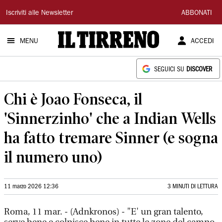
Il
Iscriviti alle Newsletter
ABBONATI
Tirreno
MENU
ACCEDI
SEGUICI SU
DISCOVER
Chi è Joao Fonseca, il
'Sinnerzinho' che a Indian Wells
ha fatto tremare Sinner (e sogna
il numero uno)
11 marzo 2026 12:36
3 MINUTI DI LETTURA
Roma, 11 mar. - (Adnkronos) - "E' un gran talento,