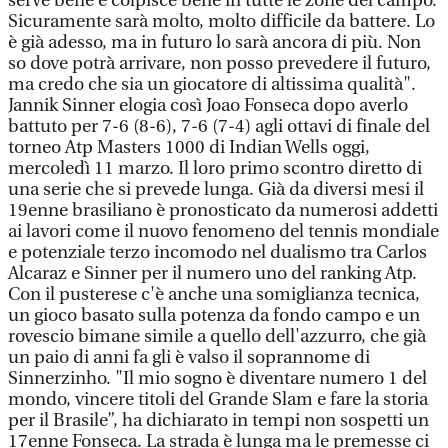
serve bene e colpisce bene in tutte le zone del campo.
Sicuramente sarà molto, molto difficile da battere. Lo
è già adesso, ma in futuro lo sarà ancora di più. Non
so dove potrà arrivare, non posso prevedere il futuro,
ma credo che sia un giocatore di altissima qualità".
Jannik Sinner elogia così Joao Fonseca dopo averlo
battuto per 7-6 (8-6), 7-6 (7-4) agli ottavi di finale del
torneo Atp Masters 1000 di Indian Wells oggi,
mercoledì 11 marzo. Il loro primo scontro diretto di
una serie che si prevede lunga. Già da diversi mesi il
19enne brasiliano è pronosticato da numerosi addetti
ai lavori come il nuovo fenomeno del tennis mondiale
e potenziale terzo incomodo nel dualismo tra Carlos
Alcaraz e Sinner per il numero uno del ranking Atp.
Con il pusterese c'è anche una somiglianza tecnica,
un gioco basato sulla potenza da fondo campo e un
rovescio bimane simile a quello dell'azzurro, che già
un paio di anni fa gli è valso il soprannome di
Sinnerzinho. "Il mio sogno è diventare numero 1 del
mondo, vincere titoli del Grande Slam e fare la storia
per il Brasile”, ha dichiarato in tempi non sospetti un
17enne Fonseca. La strada è lunga ma le premesse ci