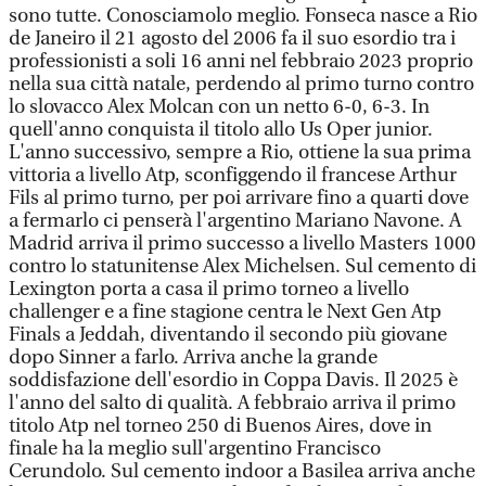
sono tutte. Conosciamolo meglio. Fonseca nasce a Rio
de Janeiro il 21 agosto del 2006 fa il suo esordio tra i
professionisti a soli 16 anni nel febbraio 2023 proprio
nella sua città natale, perdendo al primo turno contro
lo slovacco Alex Molcan con un netto 6-0, 6-3. In
quell'anno conquista il titolo allo Us Oper junior.
L'anno successivo, sempre a Rio, ottiene la sua prima
vittoria a livello Atp, sconfiggendo il francese Arthur
Fils al primo turno, per poi arrivare fino a quarti dove
a fermarlo ci penserà l'argentino Mariano Navone. A
Madrid arriva il primo successo a livello Masters 1000
contro lo statunitense Alex Michelsen. Sul cemento di
Lexington porta a casa il primo torneo a livello
challenger e a fine stagione centra le Next Gen Atp
Finals a Jeddah, diventando il secondo più giovane
dopo Sinner a farlo. Arriva anche la grande
soddisfazione dell'esordio in Coppa Davis. Il 2025 è
l'anno del salto di qualità. A febbraio arriva il primo
titolo Atp nel torneo 250 di Buenos Aires, dove in
finale ha la meglio sull'argentino Francisco
Cerundolo. Sul cemento indoor a Basilea arriva anche