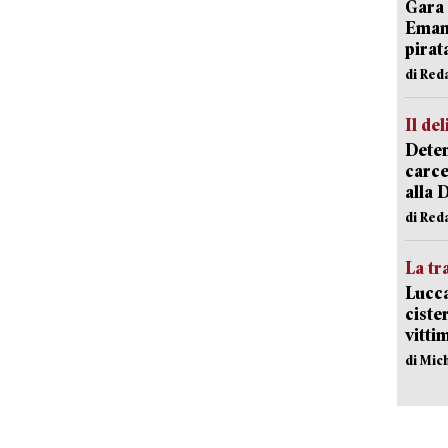
Gara 
Emanu
pirat
di Red
Il del
Deten
carce
alla 
di Red
La tr
Lucca
ciste
vitti
di Mic