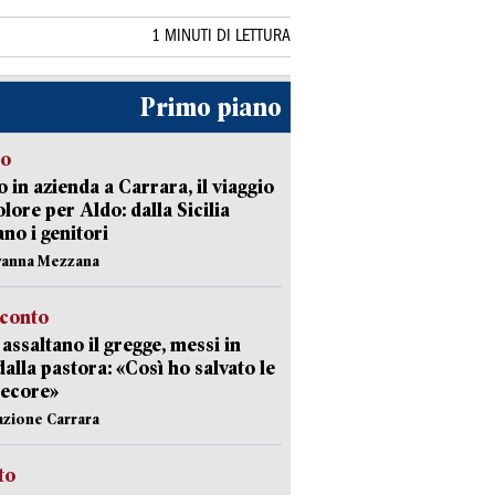
1 MINUTI DI LETTURA
Primo piano
to
 in azienda a Carrara, il viaggio
olore per Aldo: dalla Sicilia
ano i genitori
vanna Mezzana
cconto
i assaltano il gregge, messi in
dalla pastora: «Così ho salvato le
pecore»
azione Carrara
sto