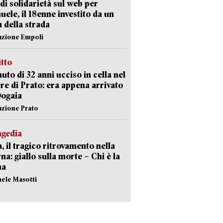
di solidarietà sul web per
ele, il 18enne investito da un
a della strada
azione Empoli
itto
uto di 32 anni ucciso in cella nel
re di Prato: era appena arrivato
Dogaia
azione Prato
agedia
, il tragico ritrovamento nella
rna: giallo sulla morte – Chi è la
ma
hele Masotti