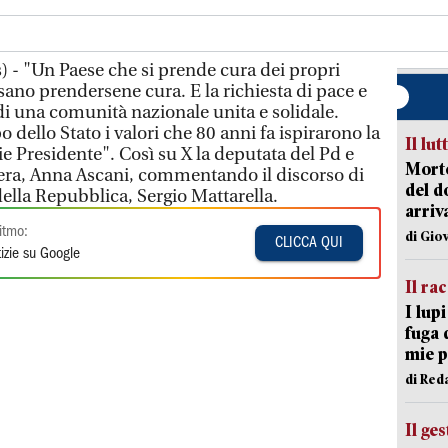
 - "Un Paese che si prende cura dei propri
sano prendersene cura. E la richiesta di pace e
 di una comunità nazionale unita e solidale.
 dello Stato i valori che 80 anni fa ispirarono la
Il lut
e Presidente". Così su X la deputata del Pd e
Morto
era, Anna Ascani, commentando il discorso di
del d
ella Repubblica, Sergio Mattarella.
arriv
itmo:
di Gio
CLICCA QUI
izie su Google
Il ra
I lup
fuga 
mie 
di Red
Il ge