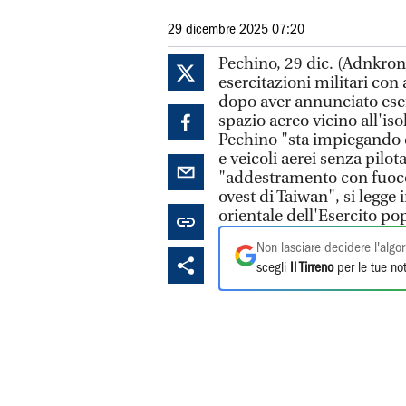
29 dicembre 2025 07:20
Pechino, 29 dic. (Adnkrono
esercitazioni militari con
dopo aver annunciato eser
spazio aereo vicino all'is
Pechino "sta impiegando c
e veicoli aerei senza pilot
"addestramento con fuoco 
ovest di Taiwan", si legg
orientale dell'Esercito po
Non lasciare decidere l'algor
scegli
Il Tirreno
per le tue not