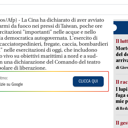
s/Afp) - La Cina ha dichiarato di aver avviato
 armi da fuoco nei pressi di Taiwan, poche ore
citazioni "importanti" nelle acque e nello
ola democratica autogovernata. L'esercito di
Il lut
acciatorpedinieri, fregate, caccia, bombardieri
Morto
a" nelle esercitazioni di oggi, che includono
del d
vivo su obiettivi marittimi a nord e a sud-
arriv
e in una dichiarazione del Comando del teatro
polare di liberazione.
di Gio
itmo:
Il ra
CLICCA QUI
izie su Google
I lup
fuga 
mie 
di Red
Il ge