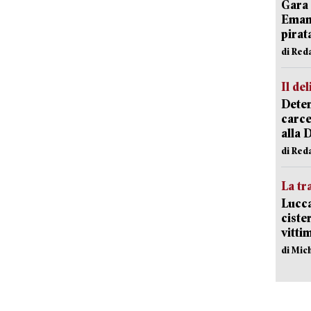
Gara 
Emanu
pirat
di Red
Il del
Deten
carce
alla 
di Red
La tr
Lucca
ciste
vitti
di Mic