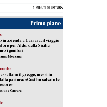
1 MINUTI DI LETTURA
Primo piano
to
 in azienda a Carrara, il viaggio
olore per Aldo: dalla Sicilia
ano i genitori
vanna Mezzana
cconto
i assaltano il gregge, messi in
dalla pastora: «Così ho salvato le
pecore»
azione Carrara
sto