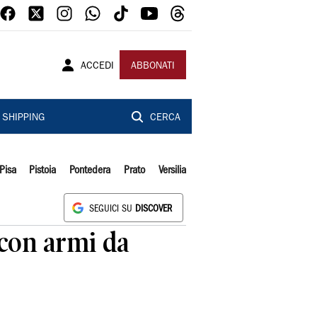
ACCEDI
ABBONATI
SHIPPING
CERCA
Pisa
Pistoia
Pontedera
Prato
Versilia
SEGUICI SU
DISCOVER
i con armi da