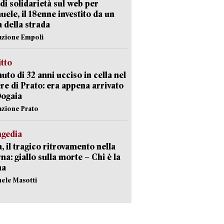
di solidarietà sul web per
ele, il 18enne investito da un
a della strada
azione Empoli
itto
uto di 32 anni ucciso in cella nel
re di Prato: era appena arrivato
Dogaia
azione Prato
agedia
, il tragico ritrovamento nella
rna: giallo sulla morte – Chi è la
ma
hele Masotti