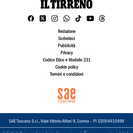
Redazione
Scriveteci
Pubblicità
Privacy
Codice Etico e Modello 231
Cookie policy
Termini e condizioni
SAE Toscana S.r.l., Viale Vittorio Alfieri 9, Livorno – PI 02054410499