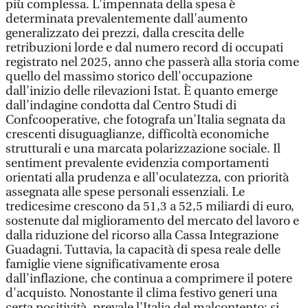
più complessa. L'impennata della spesa è
determinata prevalentemente dall'aumento
generalizzato dei prezzi, dalla crescita delle
retribuzioni lorde e dal numero record di occupati
registrato nel 2025, anno che passerà alla storia come
quello del massimo storico dell'occupazione
dall'inizio delle rilevazioni Istat. È quanto emerge
dall'indagine condotta dal Centro Studi di
Confcooperative, che fotografa un'Italia segnata da
crescenti disuguaglianze, difficoltà economiche
strutturali e una marcata polarizzazione sociale. Il
sentiment prevalente evidenzia comportamenti
orientati alla prudenza e all'oculatezza, con priorità
assegnata alle spese personali essenziali. Le
tredicesime crescono da 51,3 a 52,5 miliardi di euro,
sostenute dal miglioramento del mercato del lavoro e
dalla riduzione del ricorso alla Cassa Integrazione
Guadagni. Tuttavia, la capacità di spesa reale delle
famiglie viene significativamente erosa
dall'inflazione, che continua a comprimere il potere
d'acquisto. Nonostante il clima festivo generi una
certa positività, prevale l'Italia del malcontento: si