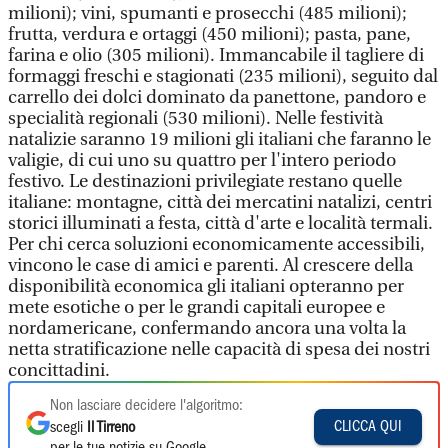
milioni); vini, spumanti e prosecchi (485 milioni);
frutta, verdura e ortaggi (450 milioni); pasta, pane,
farina e olio (305 milioni). Immancabile il tagliere di
formaggi freschi e stagionati (235 milioni), seguito dal
carrello dei dolci dominato da panettone, pandoro e
specialità regionali (530 milioni). Nelle festività
natalizie saranno 19 milioni gli italiani che faranno le
valigie, di cui uno su quattro per l'intero periodo
festivo. Le destinazioni privilegiate restano quelle
italiane: montagne, città dei mercatini natalizi, centri
storici illuminati a festa, città d'arte e località termali.
Per chi cerca soluzioni economicamente accessibili,
vincono le case di amici e parenti. Al crescere della
disponibilità economica gli italiani opteranno per
mete esotiche o per le grandi capitali europee e
nordamericane, confermando ancora una volta la
netta stratificazione nelle capacità di spesa dei nostri
concittadini.
Non lasciare decidere l'algoritmo:
CLICCA QUI
scegli
Il Tirreno