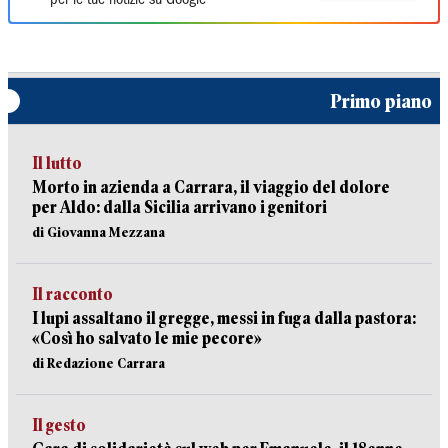
per le tue notizie su Google
Primo piano
Il lutto
Morto in azienda a Carrara, il viaggio del dolore
per Aldo: dalla Sicilia arrivano i genitori
di Giovanna Mezzana
Il racconto
I lupi assaltano il gregge, messi in fuga dalla pastora:
«Così ho salvato le mie pecore»
di Redazione Carrara
Il gesto