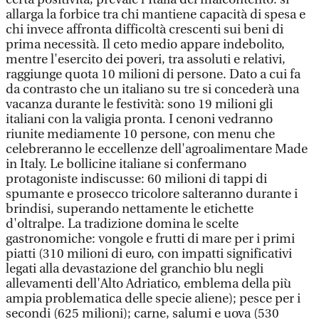
allarga la forbice tra chi mantiene capacità di spesa e
chi invece affronta difficoltà crescenti sui beni di
prima necessità. Il ceto medio appare indebolito,
mentre l'esercito dei poveri, tra assoluti e relativi,
raggiunge quota 10 milioni di persone. Dato a cui fa
da contrasto che un italiano su tre si concederà una
vacanza durante le festività: sono 19 milioni gli
italiani con la valigia pronta. I cenoni vedranno
riunite mediamente 10 persone, con menu che
celebreranno le eccellenze dell'agroalimentare Made
in Italy. Le bollicine italiane si confermano
protagoniste indiscusse: 60 milioni di tappi di
spumante e prosecco tricolore salteranno durante i
brindisi, superando nettamente le etichette
d'oltralpe. La tradizione domina le scelte
gastronomiche: vongole e frutti di mare per i primi
piatti (310 milioni di euro, con impatti significativi
legati alla devastazione del granchio blu negli
allevamenti dell'Alto Adriatico, emblema della più
ampia problematica delle specie aliene); pesce per i
secondi (625 milioni); carne, salumi e uova (530