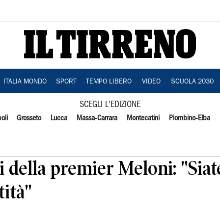
ITALIA MONDO
SPORT
TEMPO LIBERO
VIDEO
SCUOLA 2030
SCEGLI L'EDIZIONE
oli
Grosseto
Lucca
Massa-Carrara
Montecatini
Piombino-Elba
i della premier Meloni: "Siat
tità"