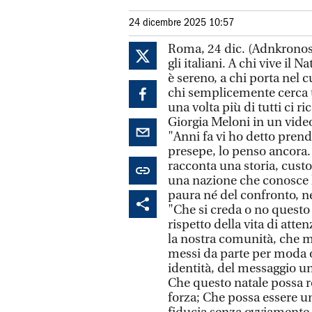
24 dicembre 2025 10:57
Roma, 24 dic. (Adnkronos) 
gli italiani. A chi vive il 
è sereno, a chi porta nel 
chi semplicemente cerca u
una volta più di tutti ci r
Giorgia Meloni in un video
"Anni fa vi ho detto prend
presepe, lo penso ancora.
racconta una storia, custo
una nazione che conosce l
paura né del confronto, né
"Che si creda o no questo 
rispetto della vita di atte
la nostra comunità, che me
messi da parte per moda o 
identità, del messaggio un
Che questo natale possa re
forza; Che possa essere u