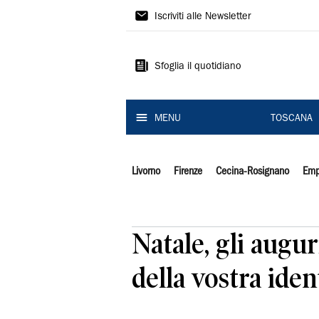
Il
Iscriviti alle Newsletter
Tirreno
Sfoglia il quotidiano
MENU
TOSCANA
Livorno
Firenze
Cecina-Rosignano
Emp
Natale, gli augur
della vostra iden