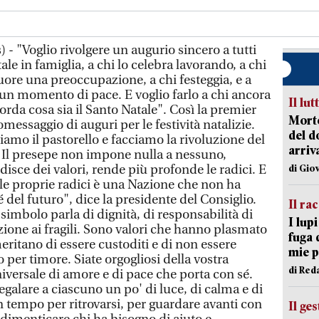
- "Voglio rivolgere un augurio sincero a tutti
Natale in famiglia, a chi lo celebra lavorando, a chi
cuore una preoccupazione, a chi festeggia, e a
n momento di pace. E voglio farlo a chi ancora
Il lut
icorda cosa sia il Santo Natale". Così la premier
Morto
messaggio di auguri per le festività natalizie.
del d
iamo il pastorello e facciamo la rivoluzione del
arriv
 Il presepe non impone nulla a nessuno,
disce dei valori, rende più profonde le radici. E
di Gio
e proprie radici è una Nazione che non ha
 del futuro", dice la presidente del Consiglio.
Il ra
simbolo parla di dignità, di responsabilità di
I lup
nzione ai fragili. Sono valori che hanno plasmato
fuga 
ritano di essere custoditi e di non essere
mie 
per timore. Siate orgogliosi della vostra
di Red
iversale di amore e di pace che porta con sé.
galare a ciascuno un po' di luce, di calma e di
n tempo per ritrovarsi, per guardare avanti con
Il ge