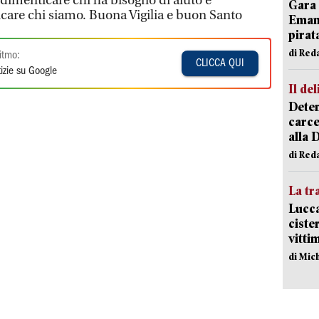
dimenticare chi ha bisogno di aiuto e
Gara 
care chi siamo. Buona Vigilia e buon Santo
Emanu
pirat
di Red
itmo:
CLICCA QUI
izie su Google
Il del
Deten
carce
alla 
di Red
La tr
Lucca
ciste
vitti
di Mic