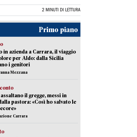
2 MINUTI DI LETTURA
Primo piano
to
 in azienda a Carrara, il viaggio
olore per Aldo: dalla Sicilia
ano i genitori
vanna Mezzana
cconto
i assaltano il gregge, messi in
dalla pastora: «Così ho salvato le
pecore»
azione Carrara
sto