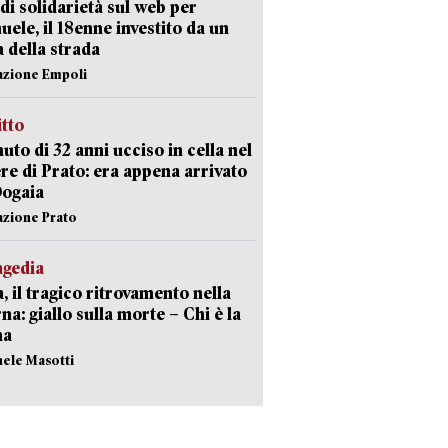
di solidarietà sul web per
ele, il 18enne investito da un
a della strada
azione Empoli
itto
uto di 32 anni ucciso in cella nel
re di Prato: era appena arrivato
Dogaia
azione Prato
agedia
, il tragico ritrovamento nella
rna: giallo sulla morte – Chi è la
ma
hele Masotti