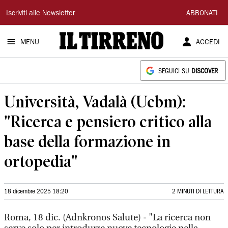
Il
Iscriviti alle Newsletter
ABBONATI
Tirreno
MENU
ACCEDI
SEGUICI SU
DISCOVER
Università, Vadalà (Ucbm):
"Ricerca e pensiero critico alla
base della formazione in
ortopedia"
18 dicembre 2025 18:20
2 MINUTI DI LETTURA
Roma, 18 dic. (Adnkronos Salute) - "La ricerca non