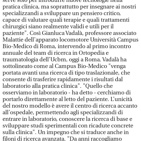
serve solo per introdurre nuove tecnologie nella
pratica clinica, ma soprattutto per insegnare ai nostri
specializzandi a sviluppare un pensiero critico,
capace di valutare quali terapie e quali trattamenti
chirurgici siano realmente validi e utili per il
paziente". Così Gianluca Vadalà, professore associato
Malattie dell’apparato locomotore Università Campus
Bio-Medico di Roma, intervendo al primo incontro
annuale del team di ricerca in Ortopedia e
traumatologia dell’Ucbm, oggi a Roma. Vadalà ha
sottolineato come al Campus Bio-Medico "venga
portata avanti una ricerca di tipo traslazionale, che
consente di trasferire rapidamente i risultati dal
laboratorio alla pratica clinica". "Quello che
osserviamo in laboratorio - ha detto - cerchiamo di
portarlo direttamente al letto del paziente. L’unicità
del nostro modello è avere il centro di ricerca accanto
all’ospedale, permettendo agli specializzandi di
entrare in laboratorio, conoscere la ricerca di base e
sviluppare studi sperimentali con ricadute concrete
sulla clinica". Un impegno che si traduce anche in
filoni di ricerca avanzata. "Da anni raccogliamo