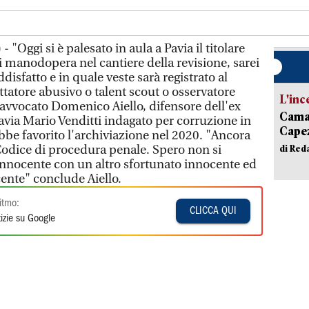
- "Oggi si è palesato in aula a Pavia il titolare
i manodopera nel cantiere della revisione, sarei
ddisfatto e in quale veste sarà registrato al
ttatore abusivo o talent scout o osservatore
L'inc
'avvocato Domenico Aiello, difensore dell'ex
Camai
avia Mario Venditti indagato per corruzione in
Capez
ebbe favorito l'archiviazione nel 2020. "Ancora
Codice di procedura penale. Spero non si
di Red
innocente con un altro sfortunato innocente ed
cente" conclude Aiello.
itmo:
CLICCA QUI
izie su Google