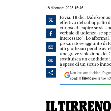
18 dicembre 2025 15:46
Pavia, 18 dic. (Adnkronos) 
effettivo del subappalto d
curioso di capire se sia so
verbale di udienza, se spe
interessato". Lo afferma l
procuratore aggiunto di P
atti giudiziari perché avr
una grave violazione del 
sostituisca un candidato 
a spese di un sicuro inno
Non lasciare decidere l'algor
scegli
Il Tirreno
per le tue not