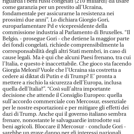
riguarda i beni russi congelati (210 miliardi) da usare
come garanzia per un prestito all’Ucraina,
fondamentale per assicurarne la resistenza nei
prossimi due anni”. Lo dichiara Giorgio Gori,
europarlamentare Pd e vicepresidente della
commissione industria al Parlamento di Bruxelles. “Il
Belgio, - prosegue Gori - che detiene la maggior parte
dei fondi congelati, richiede comprensibilmente la
corresponsabilità degli altri Stati membri, in caso di
cause legali. Ma è qui che alcuni Paesi frenano, tra cui
l’Italia, e questo è inaccettabile. Che gioco sta facendo
Giorgia Meloni? Vuole che l’Ucraina sia costretta a
cedere ai diktat di Putin e di Trump? E’ pronta a
mettere a rischio la sicurezza dell’Europa, inclusa
quella dell’Italia?”. “Così sull’altra importante
decisione che attende il Consiglio Europeo: quella
sull’accordo commerciale con Mercosur, essenziale
per le nostre esportazioni e per mitigare gli effetti dei
dazi di Trump. Anche qui il governo italiano sembra
frenare, nonostante le salvaguardie introdotte sui
beni agricoli. Bloccare il Mercosur - conclude Gori -
sarebbe un grave danno per gli interessi nazionali.