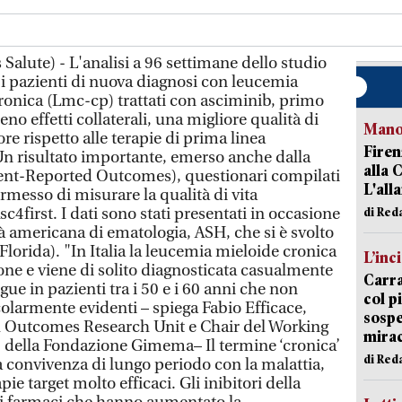
alute) - L'analisi a 96 settimane dello studio
 i pazienti di nuova diagnosi con leucemia
cronica (Lmc-cp) trattati con asciminib, primo
o effetti collaterali, una migliore qualità di
Manov
ore rispetto alle terapie di prima linea
Firen
Un risultato importante, emerso anche dalla
alla 
ient-Reported Outcomes), questionari compilati
L'all
rmesso di misurare la qualità di vita
c4first. I dati sono stati presentati in occasione
di Red
à americana di ematologia, ASH, che si è svolto
lorida). "In Italia la leucemia mieloide cronica
L’inc
one e viene di solito diagnosticata casualmente
Carra
gue in pazienti tra i 50 e i 60 anni che non
col p
olarmente evidenti – spiega Fabio Efficace,
sospe
h Outcomes Research Unit e Chair del Working
mira
L) della Fondazione Gimema– Il termine ‘cronica’
di Red
na convivenza di lungo periodo con la malattia,
pie target molto efficaci. Gli inibitori della