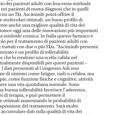
nto dei pazienti adulti con leucemia mieloide
 nei pazienti di nuova diagnosi che in quelli
on un Tki. Asciminib potrà offrire il
e molecolari ottimali, un buon profilo di
ente anche una migliore qualità di vita dei
tuisce oggi una delle innovazioni più importanti
a mieloide cronica. In Italia questo farmaco è
o per il trattamento di pazienti adulti con
rattati con due o più Tkis, “Asciminib presenta
rato e un profilo di tollerabilità
e che lo rendono una scelta valida nel
tualmente disponibili per questi pazienti –
 I dati presentati al Congresso Ash non
ne di sintomi come fatigue, rash o cefalea, ma
e, come funzioni fisiche e cognitive, attività
durre una vita quotidiana normale. Sono
a buona tollerabilità favorisce l’aderenza,
i di terapia, e può permettere il
e ottimali aumentando le probabilità di
spensione del trattamento. Sarà molto
accumulare dati sulla qualità di vita dei