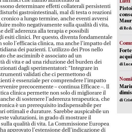
o i farmaci che hanno aumentato la
Lutti
sono determinare effetti collaterali persistenti
Pisto
isturbi gastrointestinali, mal di testa o reazioni
conse
 cronico a lungo termine, anche eventi avversi
Mauro
luire molto negativamente sulla qualità di vita,
di Red
dell’aderenza alla terapia e possibili
li esiti clinici. Per questo, diventa fondamentale
Comm
solo l’efficacia clinica, ma anche l’impatto del
idiana dei pazienti. L’utilizzo dei Pros nello
Forte
ato che asciminib è associato ad un
acqui
tà di vita e ad una riduzione del burden dei
di Luca
ezionati dagli sperimentatori: “Integrare in
trumenti validati che ci permettono di
Nomi
azienti è essenziale per comprendere l’impatto
Mari
tervenire precocemente – continua Efficace –. Il
dimis
tica clinica permette non solo di migliorare il
nche di sostenere l’aderenza terapeutica, che
di Cri
ronica è un prerequisito indispensabile per
ari ottimali e durature. Sarebbe auspicabile un
ste valutazioni, in grado di mostrare il
 sulla qualità di vita. La Commissione Europea
ha approvato l’estensione dell’indicazione di