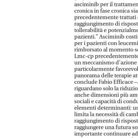
asciminib per il trattame
cronica in fase cronica sia
precedentemente trattati c
raggiungimento di rispost
tollerabilità e potenzialm
pazienti.” Asciminib costi
per i pazienti con leucemi
rimborsato al momento sol
Lmc-cp precedentemente t
un meccanismo d’azione mi
particolarmente favorevol
panorama delle terapie at
conclude Fabio Efficace –.
riguardano solo la riduzio
anche dimensioni più ampi
sociali e capacità di con
elementi determinanti: un
limita la necessità di camb
raggiungimento di rispost
raggiungere una futura so
importante continuare ad 