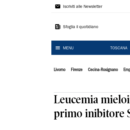
Il
Iscriviti alle Newsletter
Tirreno
Sfoglia il quotidiano
MENU
TOSCANA
Livorno
Firenze
Cecina-Rosignano
Emp
Leucemia mieloid
primo inibitore