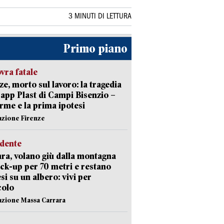
3 MINUTI DI LETTURA
Primo piano
ra fatale
ze, morto sul lavoro: la tragedia
Capp Plast di Campi Bisenzio –
arme e la prima ipotesi
azione Firenze
idente
ra, volano giù dalla montagna
ick-up per 70 metri e restano
si su un albero: vivi per
colo
azione Massa Carrara