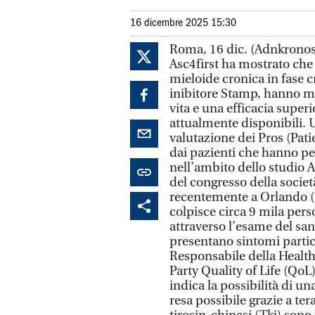
16 dicembre 2025 15:30
Roma, 16 dic. (Adnkronos S
Asc4first ha mostrato che
mieloide cronica in fase 
inibitore Stamp, hanno men
vita e una efficacia superi
attualmente disponibili. 
valutazione dei Pros (Pat
dai pazienti che hanno pe
nell’ambito dello studio As
del congresso della societ
recentemente a Orlando (F
colpisce circa 9 mila pers
attraverso l’esame del san
presentano sintomi partic
Responsabile della Healt
Party Quality of Life (Qo
indica la possibilità di u
resa possibile grazie a tera