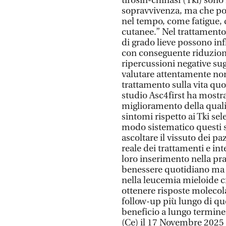
tirosin-chinasi (Tki) son
sopravvivenza, ma che pos
nel tempo, come fatigue, d
cutanee.” Nel trattamento
di grado lieve possono inf
con conseguente riduzione 
ripercussioni negative sug
valutare attentamente non 
trattamento sulla vita quot
studio Asc4first ha mostr
miglioramento della quali
sintomi rispetto ai Tki sel
modo sistematico questi s
ascoltare il vissuto dei p
reale dei trattamenti e in
loro inserimento nella pra
benessere quotidiano ma a
nella leucemia mieloide c
ottenere risposte molecol
follow-up più lungo di que
beneficio a lungo termine
(Ce) il 17 Novembre 2025 