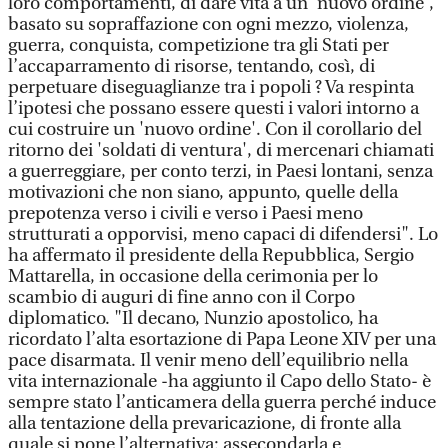
loro comportamenti, di dare vita a un 'nuovo ordine',
basato su sopraffazione con ogni mezzo, violenza,
guerra, conquista, competizione tra gli Stati per
l’accaparramento di risorse, tentando, così, di
perpetuare diseguaglianze tra i popoli ? Va respinta
l’ipotesi che possano essere questi i valori intorno a
cui costruire un 'nuovo ordine'. Con il corollario del
ritorno dei 'soldati di ventura', di mercenari chiamati
a guerreggiare, per conto terzi, in Paesi lontani, senza
motivazioni che non siano, appunto, quelle della
prepotenza verso i civili e verso i Paesi meno
strutturati a opporvisi, meno capaci di difendersi". Lo
ha affermato il presidente della Repubblica, Sergio
Mattarella, in occasione della cerimonia per lo
scambio di auguri di fine anno con il Corpo
diplomatico. "Il decano, Nunzio apostolico, ha
ricordato l’alta esortazione di Papa Leone XIV per una
pace disarmata. Il venir meno dell’equilibrio nella
vita internazionale -ha aggiunto il Capo dello Stato- è
sempre stato l’anticamera della guerra perché induce
alla tentazione della prevaricazione, di fronte alla
quale si pone l’alternativa: assecondarla e